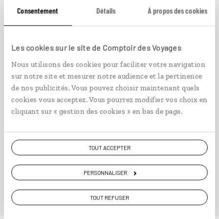
Consentement
Détails
À propos des cookies
Jungle Honeymoon
Les cookies sur le site de Comptoir des Voyages
Voyage de noces : Arenal, Monteverde, plages
Nous utilisons des cookies pour faciliter votre navigation
costariciennes.
sur notre site et mesurer notre audience et la pertinence
13 jours / 11 nuits
de nos publicités. Vous pouvez choisir maintenant quels
cookies vous acceptez. Vous pourrez modifier vos choix en
à partir de 4100€
cliquant sur « gestion des cookies » en bas de page.
TOUT ACCEPTER
VOIR NOS 10 IDÉES DE VOYAGE AU COSTA RICA
PERSONNALISER
TOUT REFUSER