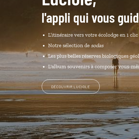
l'appli qui vous gui
L’itinéraire vers votre écolodge en 1 clic
Notre sélection de
sodas
Les plus belles réserves biologiques géo
L'album souvenirs à composer vous-m
DÉCOUVRIR LUCIOLE