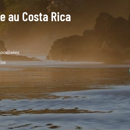
de au Costa Rica
localisées
ême