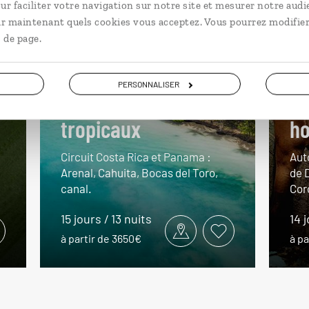
ur faciliter votre navigation sur notre site et mesurer notre audi
ir maintenant quels cookies vous acceptez. Vous pourrez modifier
 de page.
PERSONNALISER
Duo d’édens
Le
tropicaux
ho
Circuit Costa Rica et Panama :
Aut
Arenal, Cahuita, Bocas del Toro,
de 
canal.
Cor
15 jours / 13 nuits
14 
à partir de 3650€
à pa