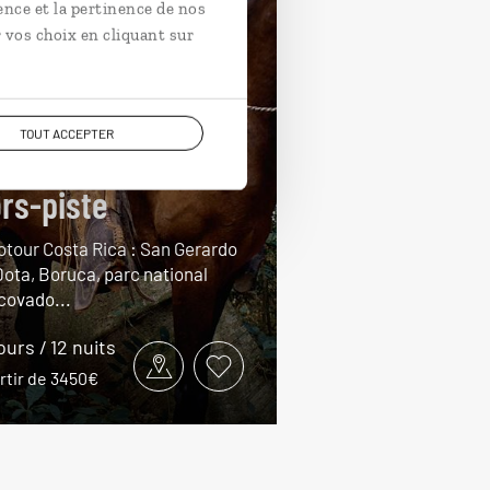
ence et la pertinence de nos
 vos choix en cliquant sur
TOUT ACCEPTER
 Costa Rica en
rs-piste
otour Costa Rica : San Gerardo
Dota, Boruca, parc national
covado...
jours / 12 nuits
rtir de 3450€