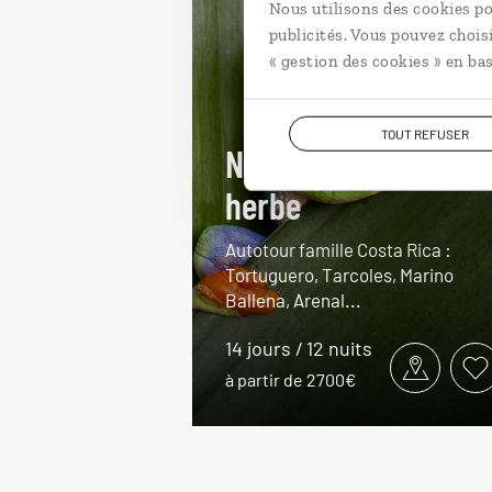
Nous utilisons des cookies po
publicités. Vous pouvez chois
« gestion des cookies » en bas
TOUT REFUSER
Naturalistes en
herbe
Autotour famille Costa Rica :
Tortuguero, Tarcoles, Marino
Ballena, Arenal...
14 jours / 12 nuits
à partir de 2700€