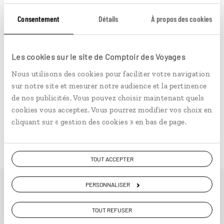
ludique pour les adolescents. Rendez-vous ensuite
Consentement
Détails
À propos des cookies
dans le quartier de Leith, dont ils apprécieront
l’atmosphère jeune et dynamique, pour monter à bord
du Yacht Royal
Britannia
. Dans la luxueuse salle des
Les cookies sur le site de Comptoir des Voyages
machines, ils pourront s’improviser capitaine de cet
ancien navire de la famille royale. Les plus intrépides
Nous utilisons des cookies pour faciliter votre navigation
ne manqueront pas de frissonner en passant la nuit
sur notre site et mesurer notre audience et la pertinence
dans un château hanté, et de se dépenser à l’occasion
de nos publicités. Vous pouvez choisir maintenant quels
d’une descente en kayak sur la rivière Bruar. Enfin,
cookies vous acceptez. Vous pourrez modifier vos choix en
ceux qui ont le pied marin auront l’opportunité
cliquant sur « gestion des cookies » en bas de page.
d’approcher grands dauphins, marsouins et phoques
lors d’une sortie en bateau dans la baie de Moray.
TOUT ACCEPTER
PERSONNALISER
Idées de voyage en
TOUT REFUSER