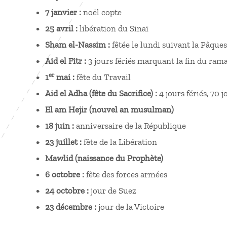
7 janvier :
noël copte
25 avril :
libération du Sinaï
Sham el-Nassim :
fêtée le lundi suivant la Pâque
Aid el Fitr :
3 jours fériés marquant la fin du ram
er
1
mai :
fête du Travail
Aid el Adha (fête du Sacrifice) :
4 jours fériés, 70 
El am Hejir (nouvel an musulman)
18 juin :
anniversaire de la République
23 juillet :
fête de la Libération
Mawlid (naissance du Prophète)
6 octobre :
fête des forces armées
24 octobre :
jour de Suez
23 décembre :
jour de la Victoire