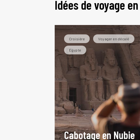
Idées de voyage en
Croisière
Voyager en décalé
Egypte
Cabotage en Nubie