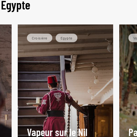
 Egypte
Croisière
Egypte
Vo
Vapeur sur le Nil
Pa