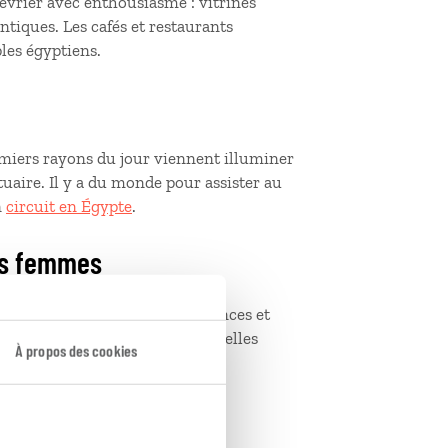
février avec enthousiasme : vitrines
tiques. Les cafés et restaurants
ples égyptiens.
premiers rayons du jour viennent illuminer
tuaire. Il y a du monde pour assister au
n
circuit en Égypte
.
des femmes
organisent des marches, conférences et
mmes et aux défis quotidiens qu’elles
À propos des cookies
ques copte