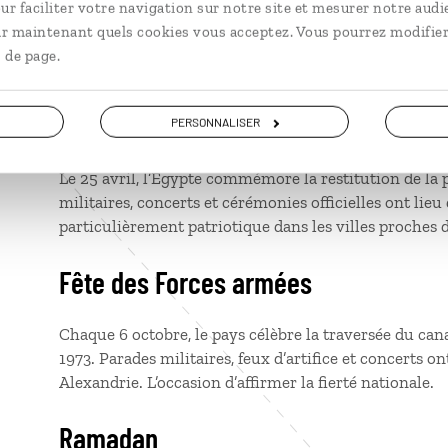
ur faciliter votre navigation sur notre site et mesurer notre audi
Fête héritée de l’époque pharaonique, elle marque le
ir maintenant quels cookies vous acceptez. Vous pourrez modifier
dans les parcs, au bord du Nil ou sur la corniche. On 
 de page.
légumes frais, dans une ambiance joyeuse.
Jour de la libération du Sinaï
PERSONNALISER
Le 25 avril, l’Égypte commémore la restitution de la p
militaires, concerts et cérémonies officielles ont lie
particulièrement patriotique dans les villes proches
Fête des Forces armées
Chaque 6 octobre, le pays célèbre la traversée du can
1973. Parades militaires, feux d’artifice et concerts o
Alexandrie. L’occasion d’affirmer la fierté nationale.
Ramadan