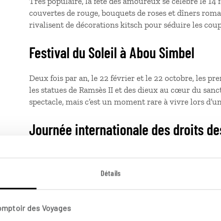
Très populaire, la fête des amoureux se célèbre le 14 
couvertes de rouge, bouquets de roses et dîners roman
rivalisent de décorations kitsch pour séduire les cou
Festival du Soleil à Abou Simbel
Deux fois par an, le 22 février et le 22 octobre, les 
les statues de Ramsès II et des dieux au cœur du sanc
spectacle, mais c’est un moment rare à vivre lors d’u
Journée internationale des droits 
Le 8 mars, les militantes et associations féministes 
manifestations, afin de sensibiliser aux droits des fe
Détails
rencontrent en Égypte.
Cham el-Nessim – Lundi suivant Pâ
Comptoir des Voyages