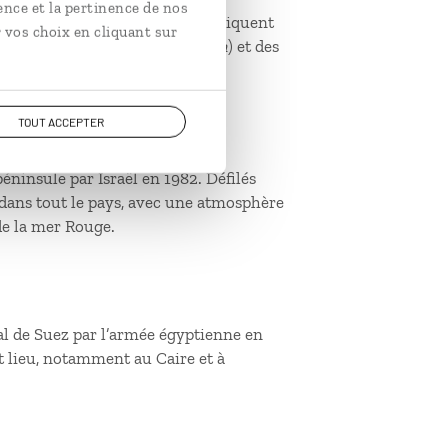
ence et la pertinence de nos
 printemps. Les familles pique-niquent
 vos choix en cliquant sur
déguste du poisson salé (
fessikh
) et des
TOUT ACCEPTER
éninsule par Israël en 1982. Défilés
u dans tout le pays, avec une atmosphère
 de la mer Rouge.
al de Suez par l’armée égyptienne en
nt lieu, notamment au Caire et à