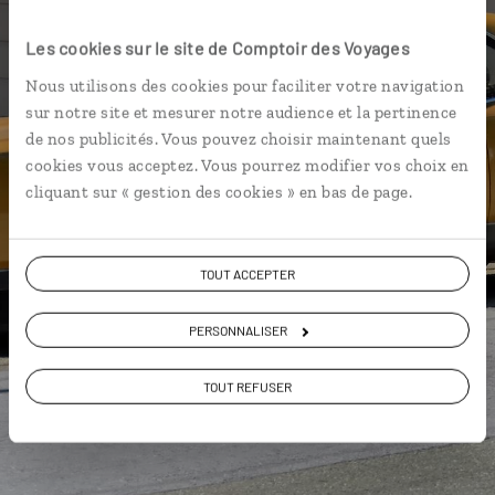
Luciole,
l'appli qui vous guide aux Etats-
Les cookies sur le site de Comptoir des Voyages
Unis
Nous utilisons des cookies pour faciliter votre navigation
sur notre site et mesurer notre audience et la pertinence
L’itinéraire vers votre
bed and
de nos publicités. Vous pouvez choisir maintenant quels
breakfast
en 1 clic
cookies vous acceptez. Vous pourrez modifier vos choix en
cliquant sur « gestion des cookies » en bas de page.
Notre sélection de
diner
Les plus beaux parcs nationaux
géolocalisés
TOUT ACCEPTER
L'album souvenirs à composer
vous-même
PERSONNALISER
TOUT REFUSER
DÉCOUVRIR LUCIOLE