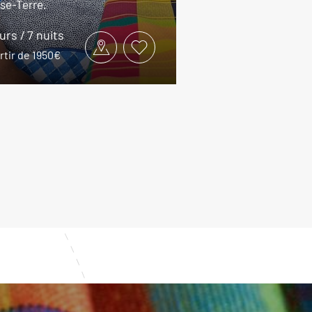
se-Terre.
ours / 7 nuits
rtir de 1950€