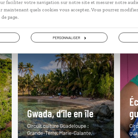
ur faciliter votre navigation sur notre site et mesurer notre audi
ir maintenant quels cookies vous acceptez. Vous pourrez modifier
 de page.
Vie locale
Guadeloupe
Vo
Pl
PERSONNALISER
É
Gwada, d’île en île
g
,
Circuit culture Guadeloupe :
Cir
Grande-Terre, Marie-Galante,
gua