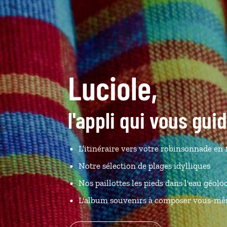
Luciole,
l'appli qui vous gu
L’itinéraire vers votre robinsonnade en 1
Notre sélection de plages idylliques
Nos paillottes les pieds dans l'eau géolo
L'album souvenirs à composer vous-m