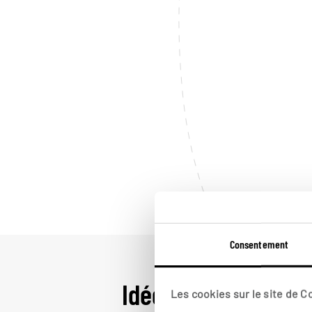
Consentement
Idées de voyage e
Les cookies sur le site de 