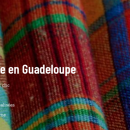
ide en Guadeloupe
 clic
calisées
ême