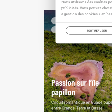
Nous utilisons des cookies po
publicités. Vous pouvez chois
« gestion des cookies » en bas
Plages etc.
En amoureux Guadeloupe
TOUT REFUSER
Passion sur l’île
papillon
Circuit romantique en Guadeloupe
entre Grande-Terre et Basse-