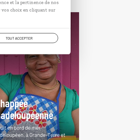
ence et la pertinence de nos
 vos choix en cliquant sur
yager à l’essentiel
ages etc.
Guadeloupe
TOUT ACCEPTER
chappée
uadeloupéenne
cuit en bord de mer
deloupéen, à Grande-Terre et