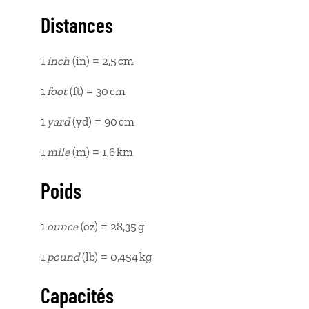
Distances
1
inch
(in) = 2,5 cm
1
foot
(ft) = 30 cm
1
yard
(yd) = 90 cm
1
mile
(m) = 1,6 km
Poids
1
ounce
(oz) = 28,35 g
1
pound
(lb) = 0,454 kg
Capacités