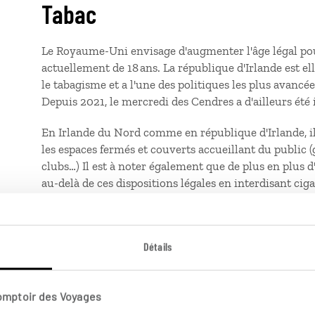
Tabac
Le Royaume-Uni envisage d'augmenter l'âge légal pou
actuellement de 18 ans. La république d'Irlande est el
le tabagisme et a l'une des politiques les plus avan
Depuis 2021, le mercredi des Cendres a d'ailleurs ét
En Irlande du Nord comme en république d'Irlande, il
les espaces fermés et couverts accueillant du public (g
clubs…) Il est à noter également que de plus en plus d
au-delà de ces dispositions légales en interdisant cig
les limitant à des zones «
Smoking areas
».
Taxe de séjour
Détails
incluse dans le prix de votre voyage
Comptoir des Voyages