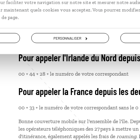
Télécommunications
ur faciliter votre navigation sur notre site et mesurer notre audi
ir maintenant quels cookies vous acceptez. Vous pourrez modifier
 de page.
Pour appeler l'Irlande depuis la Fran
PERSONNALISER
00 + 353 + l'indicatif de la ville sans le 0 + le numér
Pour appeler l'Irlande du Nord depuis
00 + 44 + 28 + le numéro de votre correspondant
Pour appeler la France depuis les d
00 + 33 + le numéro de votre correspondant sans le 0 
Bonne couverture mobile sur l'ensemble de l'île. Dep
les opérateurs téléphoniques des 27 pays à mettre un
d'itinérance, également appelés les frais de
roaming
.