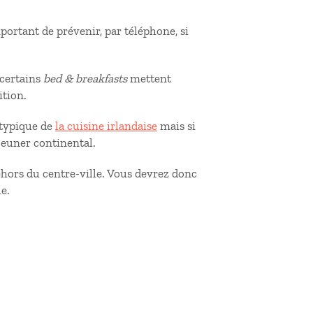
mportant de prévenir, par téléphone, si
t certains
bed & breakfasts
mettent
ition.
t typique de
la cuisine irlandaise
mais si
éjeuner continental.
ehors du centre-ville. Vous devrez donc
le.