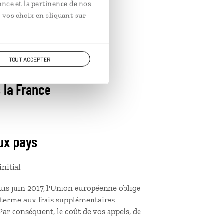
ence et la pertinence de nos
 vos choix en cliquant sur
ce
TOUT ACCEPTER
o de votre correspondant
 la France
eux pays
initial
uis juin 2017, l'Union européenne oblige
 terme aux frais supplémentaires
 Par conséquent, le coût de vos appels, de