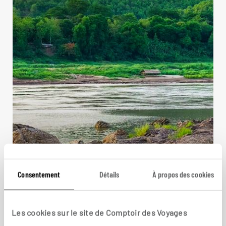
Le train des nuages
Consentement
Détails
À propos des cookies
Circuit individuel en train Laos et Yunnan : Luang
Prabang, Lijiang, Shangri-La…
14 jours / 12 nuits
Les cookies sur le site de Comptoir des Voyages
à partir de 3950€