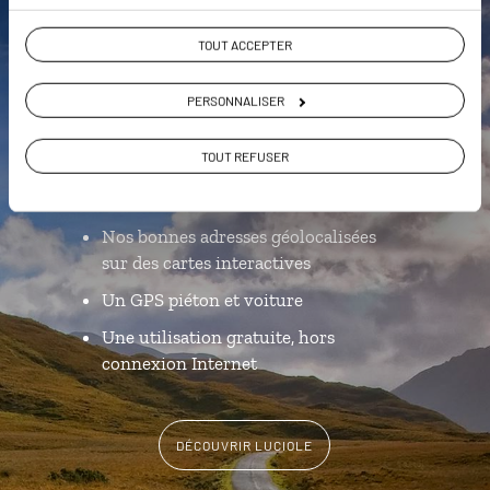
Luciole,
TOUT ACCEPTER
notre application mobile
PERSONNALISER
exclusive
TOUT REFUSER
Un assistant de voyage qui vous
accompagne au jour le jour
Nos bonnes adresses géolocalisées
sur des cartes interactives
Un GPS piéton et voiture
Une utilisation gratuite, hors
connexion Internet
DÉCOUVRIR LUCIOLE