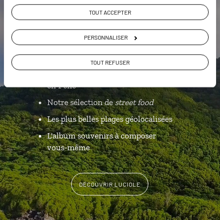
Luciole,
TOUT ACCEPTER
l'appli qui vous guide aux
PERSONNALISER
Seychelles
TOUT REFUSER
L’itinéraire vers votre bungalow
en 1 clic
Notre sélection de
street food
Les plus belles plages géolocalisées
L'album souvenirs à composer
vous-même
DÉCOUVRIR LUCIOLE