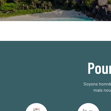
Pou
Soyons honnêt
mais nou