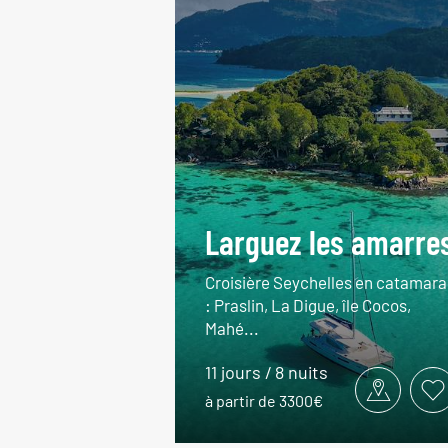
Larguez les amarre
Croisière Seychelles en catamara
: Praslin, La Digue, île Cocos,
Mahé...
11 jours / 8 nuits
à partir de 3300€