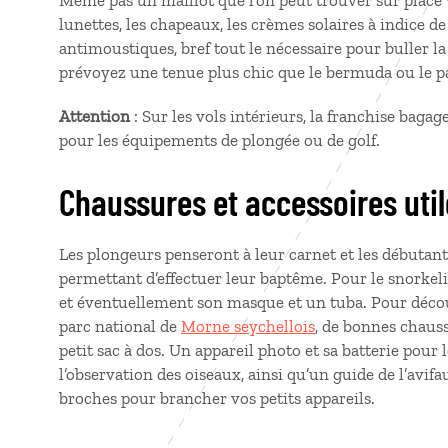
Même pas un maillot que l’on peut trouver sur place v
lunettes, les chapeaux, les crèmes solaires à indice de 
antimoustiques, bref tout le nécessaire pour buller la 
prévoyez une tenue plus chic que le bermuda ou le p
Attention
: Sur les vols intérieurs, la franchise baga
pour les équipements de plongée ou de golf.
Chaussures et accessoires uti
Les plongeurs penseront à leur carnet et les débutant
permettant d’effectuer leur baptême. Pour le snorkeli
et éventuellement son masque et un tuba. Pour découvr
parc national de
Morne seychellois
, de bonnes chauss
petit sac à dos. Un appareil photo et sa batterie pour
l’observation des oiseaux, ainsi qu’un guide de l’avif
broches pour brancher vos petits appareils.