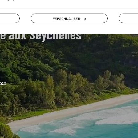
PERSONNALISER
de aux Seychelles
c
ême