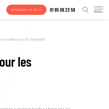
01 85 08 23 59
DEMANDER UN DEVIS
MENU
er sa valise pour les Seychelles
our les