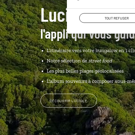
Luciole,
TOUT REFUSER
l'appli qui vous gui
L’itinéraire vers votre bungalow en 1 cli
Notre sélection de
street food
Les plus belles plages géolocalisées
L'album souvenirs à composer vous-m
DÉCOUVRIR LUCIOLE