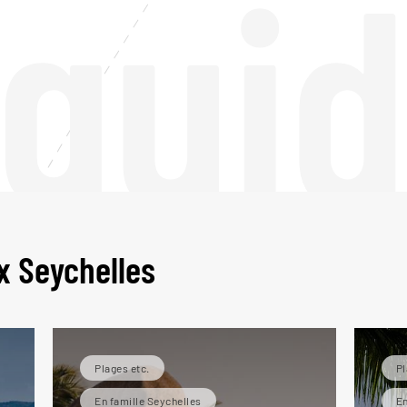
 gui
x Seychelles
Plages etc.
Pl
En famille Seychelles
En