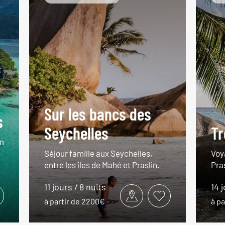
Sur les bancs des
s
Seychelles
Tr
n
Séjour famille aux Seychelles,
Voy
entre les îles de Mahé et Praslin.
Pras
11 jours / 8 nuits
14 j
à partir de 2200€
à pa