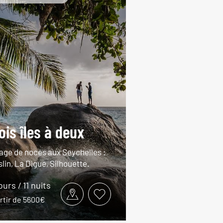
ois îles à deux
age de noces aux Seychelles :
lin, La Digue, Silhouette.
ours / 11 nuits
rtir de 5600€