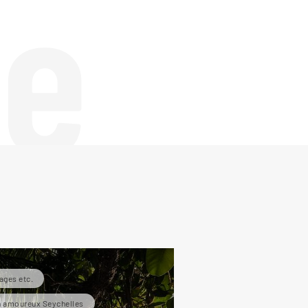
de
ages etc.
 amoureux Seychelles