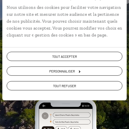
Nous utilisons des cookies pour faciliter votre navigation
L’itinéraire vers votre bungalow
sur notre site et mesurer notre audience et la pertinence
en 1 clic
de nos publicités. Vous pouvez choisir maintenant quels
cookies vous acceptez. Vous pourrez modifier vos choix en
Notre sélection de
street food
cliquant sur « gestion des cookies » en bas de page.
Les plus belles plages géolocalisées
L'album souvenirs à composer
vous-même
TOUT ACCEPTER
PERSONNALISER
DÉCOUVRIR LUCIOLE
TOUT REFUSER