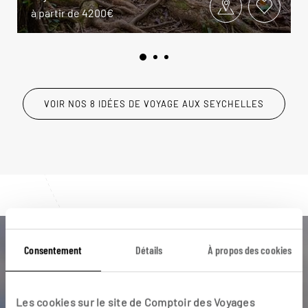
à partir de 4200€
VOIR NOS 8 IDÉES DE VOYAGE AUX SEYCHELLES
Consentement
Détails
À propos des cookies
Luciole,
l'appli qui vous guide aux
Les cookies sur le site de Comptoir des Voyages
Seychelles