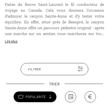
Faites du fleuve Saint-Laurent le fil conducteur de
voyage au Canada. Cela vous donnera l'occasion
d'admirer le canyon Sainte-Anne et d'y tester votre
équilibre. En effet, situé près de Beaupré, le canyon
Sainte-Anne offre un parcours pédestre original : après
une marche sur un sentier, vous marcherez sur trois
ponts suspendus vertigineux. Vous pourrez ainsi
Lire plus
admirer le gouffre à vos pieds. Les belvédères et autres
points d'observation vous donneront de beaux points
de vue sur la chute, le canyon et les "marmites de
géants". Il existe également une via ferrata pour les plus
sportifs.
FILTRER
TRIER
POPULARITÉ