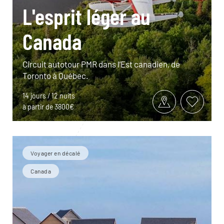
L'esprit léger au
Canada
Circuit autotour PMR dans l’Est canadien, de
Toronto à Québec.
14 jours / 12 nuits
à partir de 3800€
Voyager en décalé
Canada