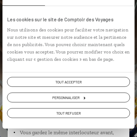
Canoë kayak
Charlevoix
Les cookies sur le site de Comptoir des Voyages
Nous utilisons des cookies pour faciliter votre navigation
sur notre site et mesurer notre audience et la pertinence
Amandine,
de nos publicités. Vous pouvez choisir maintenant quels
spécialiste Canada
cookies vous acceptez. Vous pourrez modifier vos choix en
Lire son interview
cliquant sur « gestion des cookies » en bas de page.
Suivez vos envies et demandez conseils à nos
spécialistes
TOUT ACCEPTER
Ils sauront organiser votre itinéraire au plus
près de vos envies et de la réalité du pays.
PERSONNALISER
Échangez en face à face ou depuis nos studios
TOUT REFUSER
connectés en agence, mais aussi par email ou
téléphone.
Vous gardez le même interlocuteur avant,