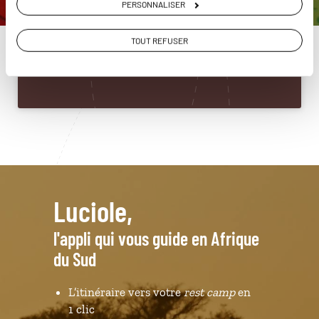
PERSONNALISER
du Sud
01 53 10 97 61
TOUT REFUSER
Du lundi au samedi de 09h30 à 18h30
Luciole,
l'appli qui vous guide en Afrique
du Sud
L’itinéraire vers votre
rest camp
en
1 clic