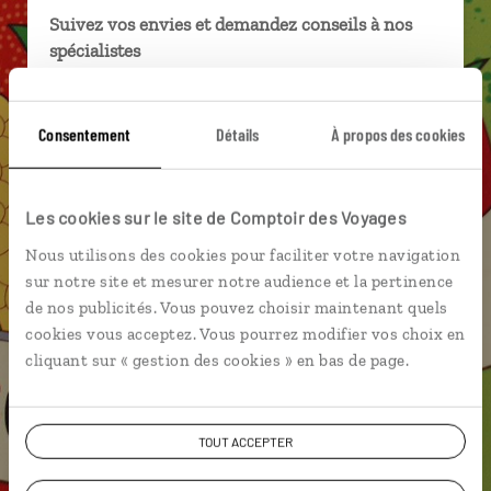
Suivez vos envies et demandez conseils à nos
spécialistes
Ils sauront organiser votre itinéraire au plus
près de vos envies et de la réalité du pays.
Consentement
Détails
À propos des cookies
Échangez en face à face ou depuis nos studios
connectés en agence, mais aussi par email ou
téléphone.
Les cookies sur le site de Comptoir des Voyages
Vous gardez le même interlocuteur avant,
Nous utilisons des cookies pour faciliter votre navigation
pendant et après votre voyage.
sur notre site et mesurer notre audience et la pertinence
de nos publicités. Vous pouvez choisir maintenant quels
cookies vous acceptez. Vous pourrez modifier vos choix en
cliquant sur « gestion des cookies » en bas de page.
DEMANDER UN DEVIS
TOUT ACCEPTER
ou
Construisez votre voyage avec un spécialiste Afrique