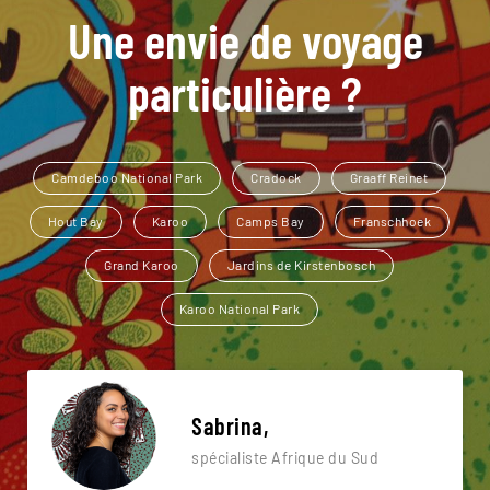
Une envie de voyage
particulière ?
Camdeboo National Park
Cradock
Graaff Reinet
Hout Bay
Karoo
Camps Bay
Franschhoek
Grand Karoo
Jardins de Kirstenbosch
Karoo National Park
Sabrina,
spécialiste Afrique du Sud