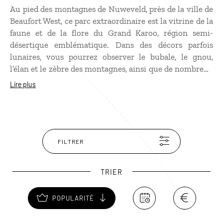
Au pied des montagnes de Nuweveld, près de la ville de
Beaufort West, ce parc extraordinaire est la vitrine de la
faune et de la flore du Grand Karoo, région semi-
désertique emblématique. Dans des décors parfois
lunaires, vous pourrez observer le bubale, le gnou,
l’élan et le zèbre des montagnes, ainsi que de nombreux
reptiles. Situé à l’emplacement d’une ancienne mer
Lire plus
asséchée, le parc national de Karoo abrite de nombreux
fossiles de reptiles géants qui vivaient dans la région il
y a plusieurs centaines de millions d’années.
FILTRER
TRIER
POPULARITÉ