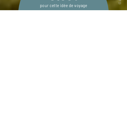
pour cette idée de voyage
14 jours / 12 nuits
Voyage réalisable de mi-octobre à mi-août
DEMANDER UN DEVIS
Une croisière entre les îles guadeloupéennes
et la Dominique, après un séjour détente sur
Grande-Terre et La Désirade.
Votre cœur hésite entre une, deux, voire trois îles de
la Guadeloupe, et vous n’avez qu’une certitude :