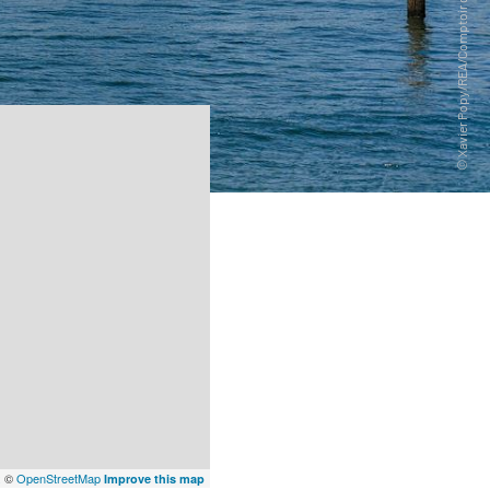
x
©
OpenStreetMap
Improve this map