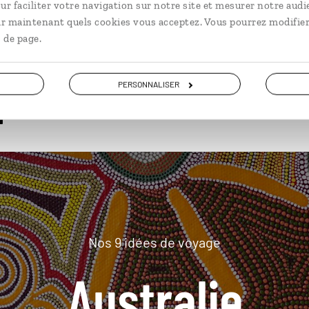
ur faciliter votre navigation sur notre site et mesurer notre audi
ir maintenant quels cookies vous acceptez. Vous pourrez modifier
 de page.
plus loin
PERSONNALISER
Nos 9 idées de voyage
Australie