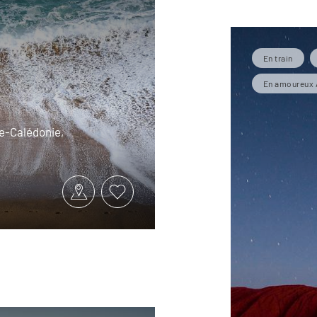
En train
En amoureux 
lle-Calédonie,