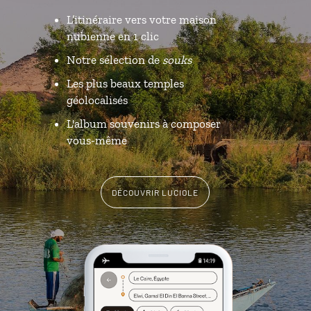
L’itinéraire vers votre maison
nubienne en 1 clic
Notre sélection de
souks
Les plus beaux temples
géolocalisés
L'album souvenirs à composer
vous-même
DÉCOUVRIR LUCIOLE