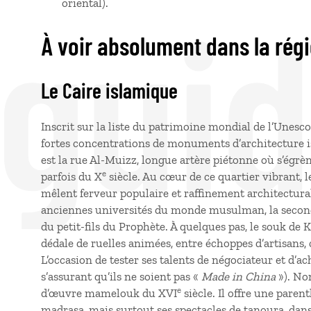
 gui
oriental).
À voir absolument dans la rég
Le Caire islamique
Inscrit sur la liste du patrimoine mondial de l’Unesco
fortes concentrations de monuments d’architecture 
est la rue Al-Muizz, longue artère piétonne où s’égr
e
parfois du X
siècle. Au cœur de ce quartier vibrant, 
mêlent ferveur populaire et raffinement architectura
anciennes universités du monde musulman, la seconde
du petit-fils du Prophète. À quelques pas, le souk de 
dédale de ruelles animées, entre échoppes d’artisans, 
L’occasion de tester ses talents de négociateur et d’a
s’assurant qu’ils ne soient pas «
Made in China
»). No
e
d’œuvre mamelouk du XVI
siècle. Il offre une paren
madrasa, mais surtout ses spectacles de tanoura, dans