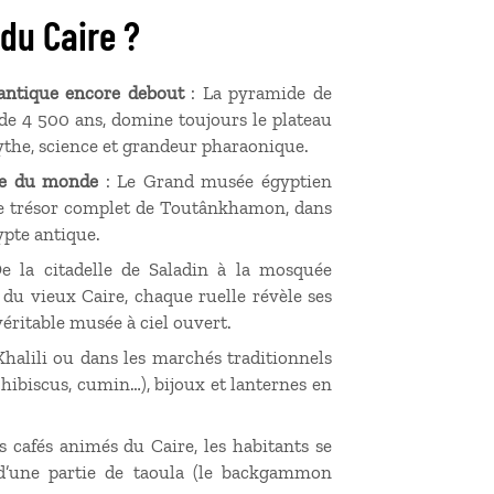
 du Caire ?
antique encore debout
: La pyramide de
de 4
500
ans, domine toujours le plateau
ythe, science et grandeur pharaonique.
gie du monde
: Le Grand musée égyptien
 le trésor complet de Toutânkhamon, dans
ypte antique.
De la citadelle de Saladin à la mosquée
du vieux Caire, chaque ruelle révèle ses
éritable musée à ciel ouvert.
alili ou dans les marchés traditionnels
 hibiscus, cumin…), bijoux et lanternes en
s cafés animés du Caire, les habitants se
 d’une partie de taoula (le backgammon