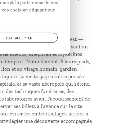
ence et la pertinence de nos
 vos choix en cliquant sur
TOUT ACCEPTER
uissants de l’Égypte antique. Il est —
dial de l’Unesco et mérite à lui seul un
des de Khéops, Khéphren et Mykérinos
le temps et l’entendement. À leurs pieds,
 lion et au visage humain, gardien
tiquité. La visite gagne à être pensée
itale, et sa vaste nécropole qui s’étend
on des techniques funéraires, des
s laboratoires avant l’aboutissement de
rver ses billets à l’avance sur le site
our éviter les embouteillages, arriver à
t privilégier une découverte accompagnée