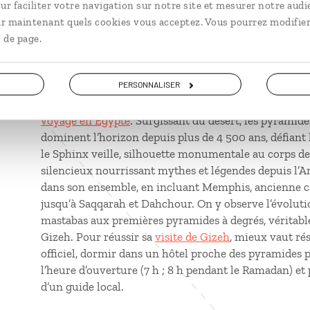
ur faciliter votre navigation sur notre site et mesurer notre audi
des plus grandes du Moyen‑Orient.
ir maintenant quels cookies vous acceptez. Vous pourrez modifier
 de page.
Les pyramides de Gizeh
PERSONNALISER
Le site de Gizeh demeure l’un des symboles les plus p
sans surprise— inscrit sur la liste du patrimoine mon
voyage en Égypte
. Surgissant du désert, les pyrami
dominent l’horizon depuis plus de 4 500 ans, défiant 
le Sphinx veille, silhouette monumentale au corps de
silencieux nourrissant mythes et légendes depuis l’An
dans son ensemble, en incluant Memphis, ancienne cap
jusqu’à Saqqarah et Dahchour. On y observe l’évoluti
mastabas aux premières pyramides à degrés, véritable
Gizeh. Pour réussir sa
visite de Gizeh
, mieux vaut rése
officiel, dormir dans un hôtel proche des pyramides p
l’heure d’ouverture (7 h ; 8 h pendant le Ramadan) e
d’un guide local.