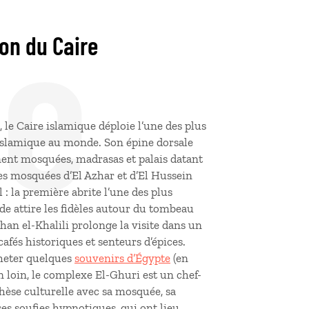
de
ion du Caire
, le Caire islamique déploie l’une des plus
islamique au monde. Son épine dorsale
ènent mosquées, madrasas et palais datant
les mosquées d’El Azhar et d’El Hussein
l
: la première abrite l’une des plus
 attire les fidèles autour du tombeau
Khan el-Khalili prolonge la visite dans un
cafés historiques et senteurs d’épices.
cheter quelques
souvenirs d’Égypte
(en
n loin, le complexe El-Ghuri est un chef-
thèse culturelle avec sa mosquée, sa
es soufies hypnotiques, qui ont lieu