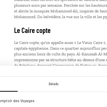
plusieurs soirs par semaine. Perchée sur les hauteurs
et abrite la mosquée Mohammed-Ali, inspirée de Saint
Mohammed. Du belvédère, la vue sur la ville et les p
Le Caire copte
Le Caire copte, qu’on appelle aussi « Le Vieux Caire »,
capitale égyptienne. Dans ce quartier aujourd’hui pe
plus anciens lieux de culte du pays. Al-Kanissah Al-Mu
impressionne par sa structure bâtie au-dessus d’une 
de Babylone, donnant l’impression de flotter au‑dessu
l’église Saint‑Serge abrite la crypte où, selon la croy
trouvé refuge durant sa fuite en Égypte. L’église Saint
martyre éponyme et son riche décor d’icônes, complèt
Détails
des chiffonniers révèle un autre visage de la communau
quotidien et façonne l’économie locale. Entre ateliers
dans la falaise du Mokattam, le monastère de Saint‑
Comptoir des Voyages
l’ampleur de ses espaces sculptés dans la roche et par l