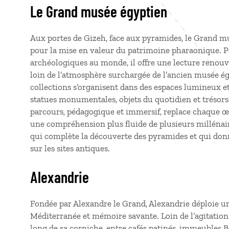
Le Grand musée égyptien
Aux portes de Gizeh, face aux pyramides, le Grand 
pour la mise en valeur du patrimoine pharaonique. 
archéologiques au monde, il offre une lecture renou
loin de l’atmosphère surchargée de l’ancien musée égy
collections s’organisent dans des espaces lumineux e
statues monumentales, objets du quotidien et trésors
parcours, pédagogique et immersif, replace chaque œ
une compréhension plus fluide de plusieurs millénaire
qui complète la découverte des pyramides et qui don
sur les sites antiques.
Alexandrie
Fondée par Alexandre le Grand, Alexandrie déploie u
Méditerranée et mémoire savante. Loin de l’agitation du
long de sa corniche, entre cafés patinés, immeubles 