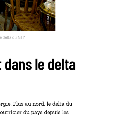
e delta du Nil ?
t dans le delta
gie. Plus au nord, le delta du
nourricier du pays depuis les