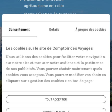
agritourisme en 1 clic
Notre sélection de
trattorias
Les plus belles plages géolocalisées
Consentement
Détails
À propos des cookies
L'album souvenirs à composer
vous-même
Les cookies sur le site de Comptoir des Voyages
DÉCOUVRIR LUCIOLE
Nous utilisons des cookies pour faciliter votre navigation
sur notre site et mesurer notre audience et la pertinence
de nos publicités. Vous pouvez choisir maintenant quels
cookies vous acceptez. Vous pourrez modifier vos choix en
cliquant sur « gestion des cookies » en bas de page.
TOUT ACCEPTER
PERSONNALISER