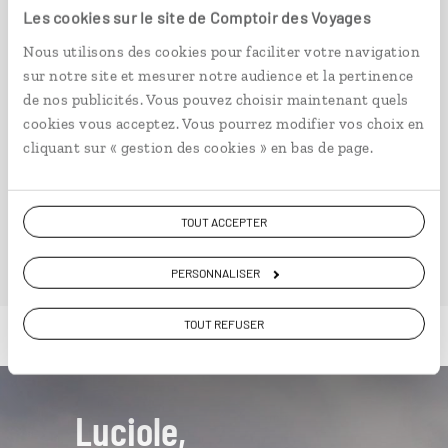
Masai Mara, Praslin, Mahé.
Les cookies sur le site de Comptoir des Voyages
14 jours / 11 nuits
Nous utilisons des cookies pour faciliter votre navigation
à partir de 4600€
sur notre site et mesurer notre audience et la pertinence
de nos publicités. Vous pouvez choisir maintenant quels
cookies vous acceptez. Vous pourrez modifier vos choix en
cliquant sur « gestion des cookies » en bas de page.
VOIR NOS 8 IDÉES DE VOYAGE AUX SEYCHELLES
TOUT ACCEPTER
PERSONNALISER
TOUT REFUSER
Luciole,