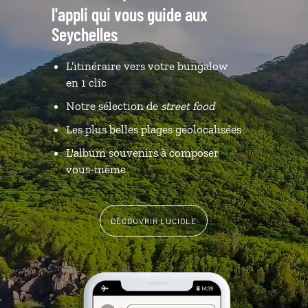
l'appli qui vous guide aux
Seychelles
L’itinéraire vers votre bungalow
en 1 clic
Notre sélection de
street food
Les plus belles plages géolocalisées
L'album souvenirs à composer
vous-même
DÉCOUVRIR LUCIOLE