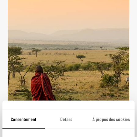
Rouge Massaï et Bleu
Seychelles
Consentement
Détails
À propos des cookies
Voyage de noces Kenya et Seychelles : Naivasha,