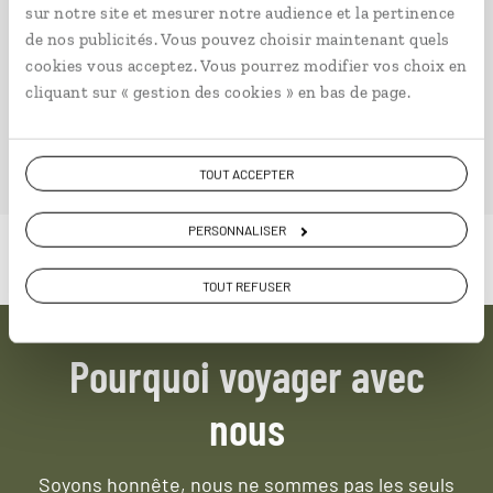
Conçu pour ceux qui préparent leur voyage et ceux que
sur notre site et mesurer notre audience et la pertinence
passionnent les découvertes et rencontres du bout du
de nos publicités. Vous pouvez choisir maintenant quels
monde, il fait naître une irrésistible envie d’aller voir
cookies vous acceptez. Vous pourrez modifier vos choix en
ailleurs.
cliquant sur « gestion des cookies » en bas de page.
PLONGER DANS NOTRE MAGAZINE
TOUT ACCEPTER
PERSONNALISER
TOUT REFUSER
Pourquoi voyager avec
nous
Soyons honnête, nous ne sommes pas les seuls