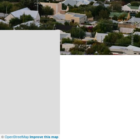
x
©
OpenStreetMap
Improve this map