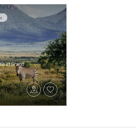
ud
tit et Grand