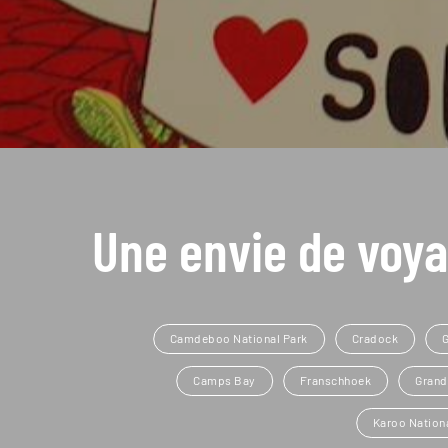
Une envie de voya
Camdeboo National Park
Cradock
G
Camps Bay
Franschhoek
Grand
Karoo Nation