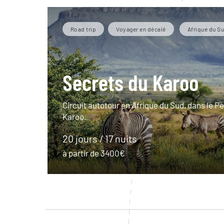
Road trip
Voyager en décalé
Afrique du S
Secrets du Karoo
Circuit autotour en Afrique du Sud, dans le Pe
Karoo.
20 jours / 17 nuits
à partir de 3400€