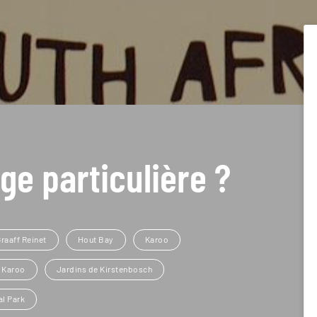
ge particulière ?
raaff Reinet
Hout Bay
Karoo
 Karoo
Jardins de Kirstenbosch
al Park