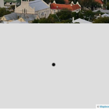
©
Mapbo