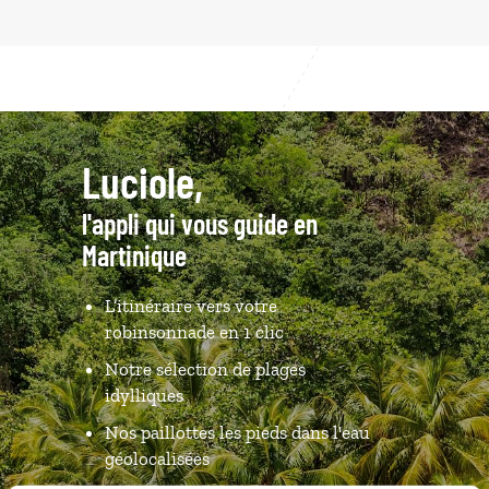
Luciole,
l'appli qui vous guide en
Martinique
L’itinéraire vers votre
robinsonnade en 1 clic
Notre sélection de plages
idylliques
Nos paillottes les pieds dans l'eau
géolocalisées