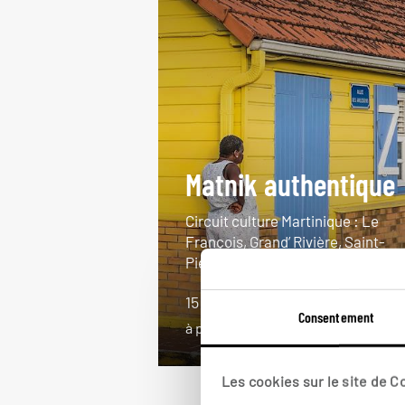
Matnik authentique
Circuit culture Martinique : Le
François, Grand’ Rivière, Saint-
Pierre, Sainte-Anne.
15 jours / 13 nuits
Consentement
à partir de 3400€
Les cookies sur le site de 