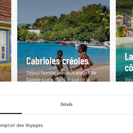
La
Cabrioles créoles
cô
Séjour famille près des plages de
Sainte-Luce, dans le sud de la
Voy
Martinique.
For
9 jours / 7 nuits
9 j
Détails
à partir de 1950€
à pa
Comptoir des Voyages