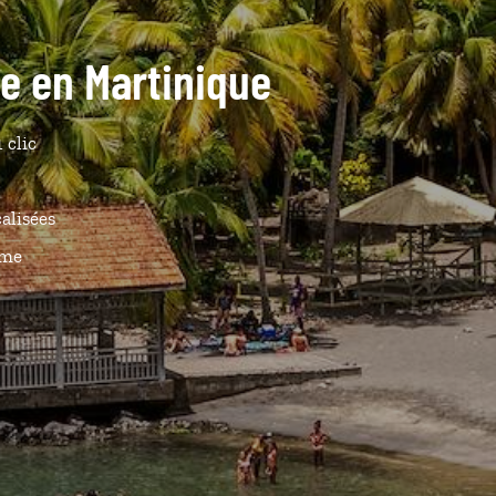
de en Martinique
 clic
calisées
ême