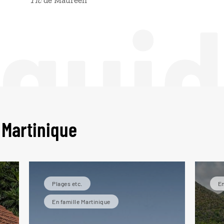
 gui
Tic
de Maureen
 Martinique
Plages etc.
En
En famille Martinique