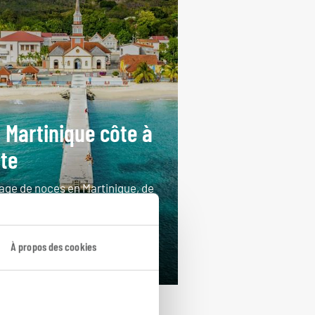
 Martinique côte à
te
age de noces en Martinique, de
t-de-France aux fonds blancs.
ours / 7 nuits
À propos des cookies
rtir de 3750€