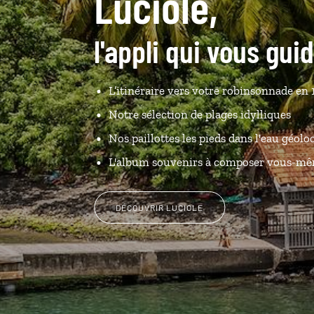
Luciole,
l'appli qui vous gui
L’itinéraire vers votre robinsonnade en 1
Notre sélection de plages idylliques
Nos paillottes les pieds dans l'eau géolo
L'album souvenirs à composer vous-m
DÉCOUVRIR LUCIOLE