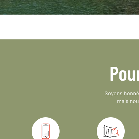
Pou
Soyons honnêt
mais nou