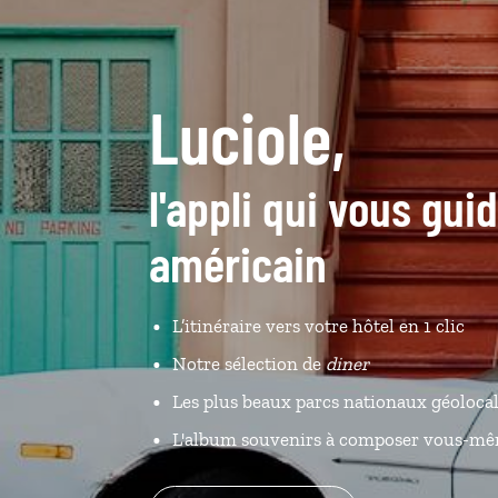
Luciole,
l'appli qui vous gui
américain
L’itinéraire vers votre hôtel en 1 clic
Notre sélection de
diner
Les plus beaux parcs nationaux géolocal
L'album souvenirs à composer vous-m