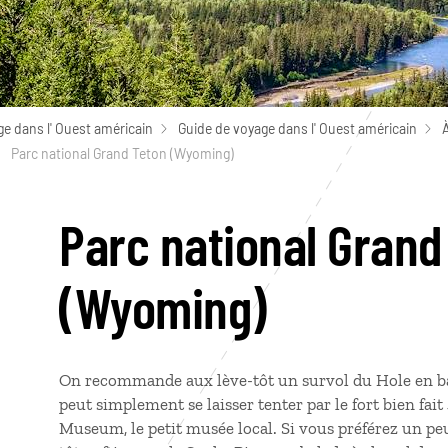
e dans l' Ouest américain
Guide de voyage dans l' Ouest américain
À
Parc national Grand Teton (Wyoming)
Parc national Grand
(Wyoming)
On recommande aux lève-tôt un survol du Hole en b
peut simplement se laisser tenter par le fort bien fai
Museum, le petit musée local. Si vous préférez un peu