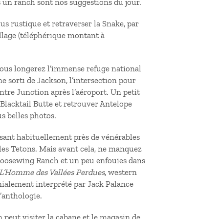
ns un ranch sont nos suggestions du jour.
lus rustique et retraverser la Snake, par
illage (téléphérique montant à
 vous longerez l’immense refuge national
e sorti de Jackson, l’intersection pour
entre Junction après l’aéroport. Un petit
Blacktail Butte et retrouver Antelope
s belles photos.
ssant habituellement près de vénérables
les Tetons. Mais avant cela, ne manquez
Goosewing Ranch et un peu enfouies dans
L’Homme des Vallées Perdues
, western
ialement interprété par Jack Palance
’anthologie.
 peut visiter la cabane et le magasin de