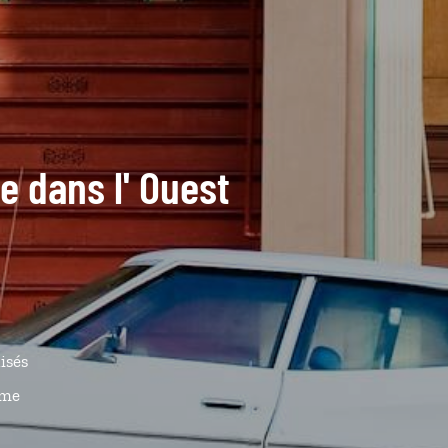
de dans l' Ouest
isés
ême