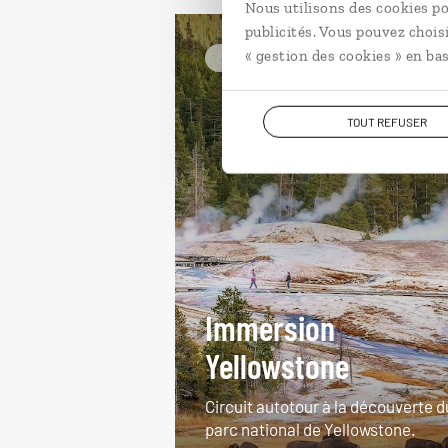
Nous utilisons des cookies po
publicités. Vous pouvez chois
« gestion des cookies » en bas
Grands espaces
Etats-Unis
TOUT REFUSER
Immersion
Yellowstone
Circuit autotour à la découverte d
parc national de Yellowstone.