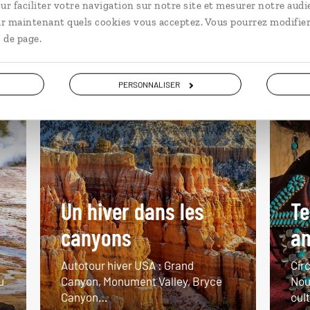
ur faciliter votre navigation sur notre site et mesurer notre audi
ir maintenant quels cookies vous acceptez. Vous pourrez modifier
 de page.
Voyager en décalé
Etats-Unis
Vo
PERSONNALISER
Un hiver dans les
Te
canyons
am
Autotour hiver USA : Grand
Circ
u
Canyon, Monument Valley, Bryce
Nou
Canyon…
cul