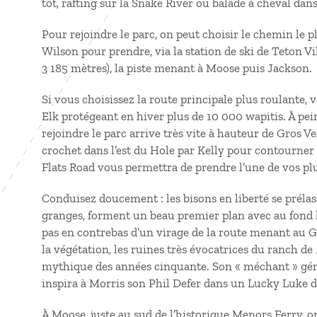
tôt, rafting sur la Snake River ou balade à cheval da
Pour rejoindre le parc, on peut choisir le chemin le p
Wilson pour prendre, via la station de ski de Teton V
3 185 mètres), la piste menant à Moose puis Jackson.
Si vous choisissez la route principale plus roulante,
Elk protégeant en hiver plus de 10 000 wapitis. À pein
rejoindre le parc arrive très vite à hauteur de Gros V
crochet dans l’est du Hole par Kelly pour contourner 
Flats Road vous permettra de prendre l’une de vos plu
Conduisez doucement : les bisons en liberté se préla
granges, forment un beau premier plan avec au fond 
pas en contrebas d’un virage de la route menant au 
la végétation, les ruines très évocatrices du ranch de
mythique des années cinquante. Son « méchant » gén
inspira à Morris son Phil Defer dans un Lucky Luke d
À Moose, juste au sud de l’historique Menors Ferry, on