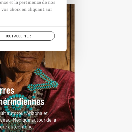
ence et la pertinence de nos
 vos choix en cliquant sur
yager en décalé
Etats-Unis
TOUT ACCEPTER
rres
érindiennes
uit autotour Arizona et
veau-Mexique autour de la
ture autochtone.