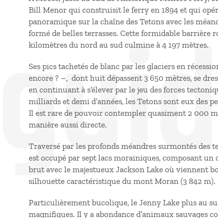
 gui
Bill Menor qui construisit le ferry en 1894 et qui opé
panoramique sur la chaîne des Tetons avec les méand
formé de belles terrasses. Cette formidable barrière 
kilomètres du nord au sud culmine à 4 197 mètres.
Ses pics tachetés de blanc par les glaciers en réces
encore ? –, dont huit dépassent 3 650 mètres, se dres
en continuant à s’élever par le jeu des forces tectoniq
milliards et demi d’années, les Tetons sont eux des pe
Il est rare de pouvoir contempler quasiment 2 000 mè
manière aussi directe.
Traversé par les profonds méandres surmontés des ter
est occupé par sept lacs morainiques, composant un c
brut avec le majestueux Jackson Lake où viennent boir
silhouette caractéristique du mont Moran (3 842 m).
Particulièrement bucolique, le Jenny Lake plus au su
magnifiques. Il y a abondance d’animaux sauvages comme