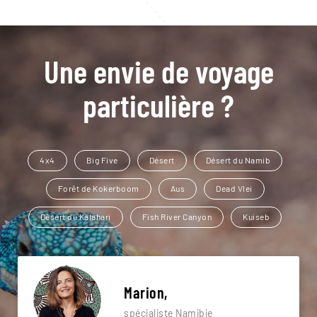
Une envie de voyage
particulière ?
4x4
Big Five
Désert
Désert du Namib
Forêt de Kokerboom
Aus
Dead Vlei
Désert du Kalahari
Fish River Canyon
Kuiseb
Marion,
spécialiste Namibie