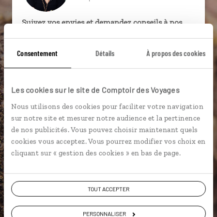
Suivez vos envies et demandez conseils à nos
spécialistes
Consentement
Détails
À propos des cookies
Ils sauront organiser votre itinéraire au plus
près de vos envies et de la réalité du pays.
Échangez en face à face ou depuis nos studios
Les cookies sur le site de Comptoir des Voyages
connectés en agence, mais aussi par email ou
téléphone.
Nous utilisons des cookies pour faciliter votre navigation
sur notre site et mesurer notre audience et la pertinence
Vous gardez le même interlocuteur avant,
de nos publicités. Vous pouvez choisir maintenant quels
pendant et après votre voyage.
cookies vous acceptez. Vous pourrez modifier vos choix en
cliquant sur « gestion des cookies » en bas de page.
DEMANDER UN DEVIS
TOUT ACCEPTER
ou
PERSONNALISER