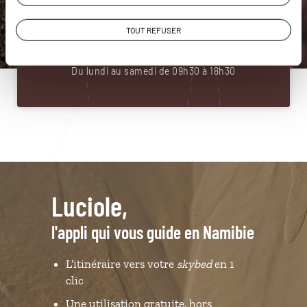
Construisez votre voyage avec un spécialiste Namibie
01 85 08 22 99
TOUT REFUSER
Du lundi au samedi de 09h30 à 18h30
Luciole,
l'appli qui vous guide en Namibie
L’itinéraire vers votre
skybed
en 1
clic
Une utilisation gratuite, hors