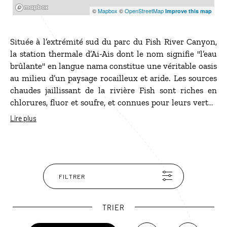
Mapbox
©
Mapbox
©
OpenStreetMap
Improve this map
Située à l’extrémité sud du parc du Fish River Canyon,
la station thermale d’Ai-Ais dont le nom signifie "l’eau
brûlante" en langue nama constitue une véritable oasis
au milieu d’un paysage rocailleux et aride. Les sources
chaudes jaillissant de la rivière Fish sont riches en
chlorures, fluor et soufre, et connues pour leurs vertus
apaisantes. Nichée au cœur du canyon, cette halte
Lire plus
paisible contraste avec l’austérité minérale
environnante et marque la fin du célèbre sentier de
randonnée du Fish River Canyon.
FILTRER
TRIER