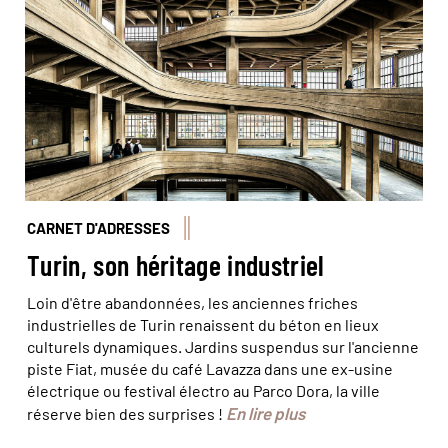
d'essai et usine de FIAT, il faut grimper les 5 étages ! ©
Realy Easy Star/Toni Spagone/Alamy/Hemis
CARNET D'ADRESSES
Turin, son héritage industriel
Loin d'être abandonnées, les anciennes friches
industrielles de Turin renaissent du béton en lieux
culturels dynamiques. Jardins suspendus sur l'ancienne
piste Fiat, musée du café Lavazza dans une ex-usine
électrique ou festival électro au Parco Dora, la ville
En lire plus
réserve bien des surprises !