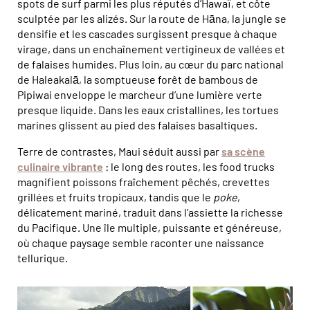
spots de surf parmi les plus réputés d’Hawaï, et côte
sculptée par les alizés. Sur la route de Hāna, la jungle se
densifie et les cascades surgissent presque à chaque
virage, dans un enchaînement vertigineux de vallées et
de falaises humides. Plus loin, au cœur du parc national
de Haleakalā, la somptueuse forêt de bambous de
Pipiwai enveloppe le marcheur d’une lumière verte
presque liquide. Dans les eaux cristallines, les tortues
marines glissent au pied des falaises basaltiques.
Terre de contrastes, Maui séduit aussi par
sa scène
culinaire vibrante
: le long des routes, les food trucks
magnifient poissons fraîchement pêchés, crevettes
grillées et fruits tropicaux, tandis que le
poke
,
délicatement mariné, traduit dans l’assiette la richesse
du Pacifique. Une île multiple, puissante et généreuse,
où chaque paysage semble raconter une naissance
tellurique.