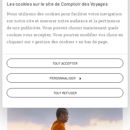
d’un coq ou le clapotis d’une barque à longue queue. Les
Les cookies sur le site de Comptoir des Voyages
familles accueillent les voyageurs pour un déjeuner
Nous utilisons des cookies pour faciliter votre navigation
préparé avec les herbes du jardin et le poisson pêché le
sur notre site et mesurer notre audience et la pertinence
matin même. Les conversations glissent vers la
de nos publicités. Vous pouvez choisir maintenant quels
mousson, les récoltes, les enfants partis étudier à
cookies vous acceptez. Vous pourrez modifier vos choix en
Phuket puis revenus par choix. Le
sourire thaï
, discret,
cliquant sur « gestion des cookies » en bas de page.
mais constant, n’a rien d’une posture : il est une manière
d’ouvrir sa porte sans hausser la voix. Les pêcheurs
gagnent le large en bateau traditionnel vers une plage
déserte où le sable garde l’empreinte des crabes. Ici,
TOUT ACCEPTER
l’essentiel tient dans la qualité du lien davantage que
dans l’éclat du paysage.
PERSONNALISER
TOUT REFUSER