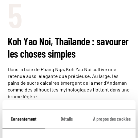
5
Koh Yao Noi, Thaïlande : savourer
les choses simples
Dans la baie de Phang Nga, Koh Yao Noi cultive une
retenue aussi élégante que précieuse. Au large, les
pains de sucre calcaires émergent de la mer d’Andaman
comme des silhouettes mythologiques flottant dans une
brume légère.
Sur l’île, rien ne cherche l’effet spectaculaire. Les
chemins traversent des rizières ourlées de cocotiers,
Consentement
Détails
À propos des cookies
longent des buffles placides et des maisons de bois
ouvertes sur la mer. À l’aube, les moines recueillent les
offrandes dans un silence à peine troublé par le chant