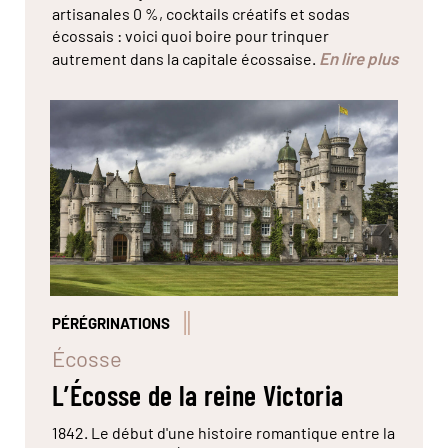
artisanales 0 %, cocktails créatifs et sodas
écossais : voici quoi boire pour trinquer
En lire plus
autrement dans la capitale écossaise.
Le domaine du château de Balmoral s'étend sur
plus de 200 km2 dans le parc national de
Cairngorns. © Jon Arnold Images/hemis
PÉRÉGRINATIONS
Écosse
L’Écosse de la reine Victoria
1842. Le début d'une histoire romantique entre la