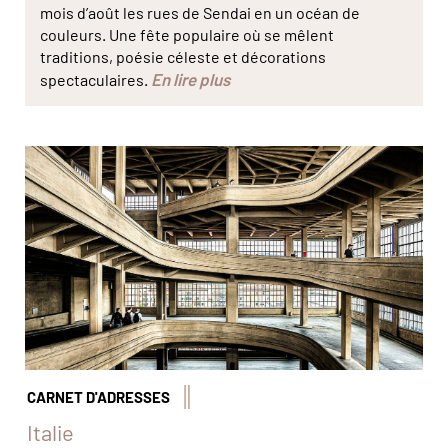
mois d’août les rues de Sendai en un océan de
couleurs. Une fête populaire où se mêlent
traditions, poésie céleste et décorations
En lire plus
spectaculaires.
Pour accéder au jardin suspendu de l'ancienne piste
d'essai et usine de FIAT, il faut grimper les 5 étages ! ©
Realy Easy Star/Toni Spagone/Alamy/Hemis
CARNET D'ADRESSES
Italie