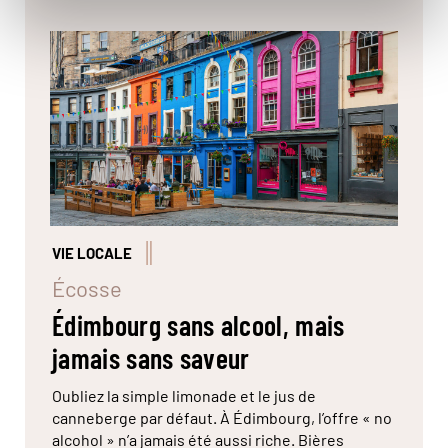
Victoria Street, l'une des plus réputées rues de la
vieille ville d'Édimbourg. © Jon Arnold
Images/Hemis
VIE LOCALE
Écosse
Édimbourg sans alcool, mais
jamais sans saveur
Oubliez la simple limonade et le jus de
canneberge par défaut. À Édimbourg, l’offre « no
alcohol » n’a jamais été aussi riche. Bières