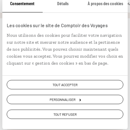
otale dans certaines régions d'Espagne et d'Islande.
Un proje
Consentement
Détails
À propos des cookies
Les cookies sur le site de Comptoir des Voyages
Nous utilisons des cookies pour faciliter votre navigation
L’auteure du mois
sur notre site et mesurer notre audience et la pertinence
de nos publicités. Vous pouvez choisir maintenant quels
cookies vous acceptez. Vous pourrez modifier vos choix en
cliquant sur « gestion des cookies » en bas de page.
TOUT ACCEPTER
PERSONNALISER
TOUT REFUSER
Sarah Lachhab