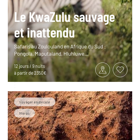
Le KwaZulu sauvage
et inattendu
Safaris au Zoulouland en Afrique du Sud :
Pongola, Maputaland, Hluhluwe…
12 jours / 9 nuits
à partir de 2350€
Voyager en décalé
Maroc