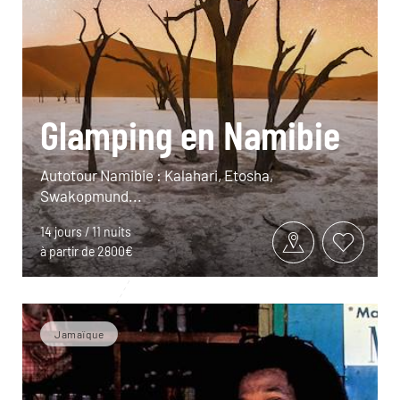
Glamping en Namibie
Autotour Namibie : Kalahari, Etosha,
Swakopmund...
14 jours / 11 nuits
à partir de 2800€
Jamaïque