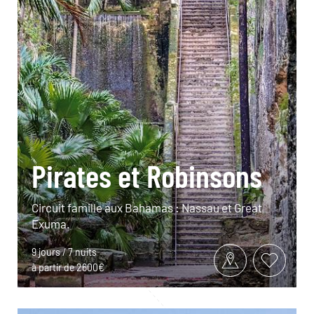
Pirates et Robinsons
Circuit famille aux Bahamas : Nassau et Great
Exuma.
9 jours / 7 nuits
à partir de 2600€