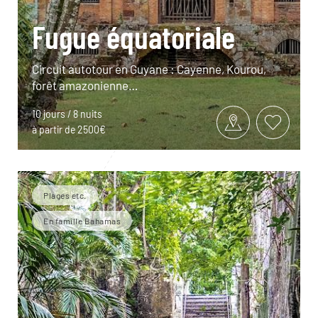
Fugue équatoriale
Circuit autotour en Guyane : Cayenne, Kourou,
forêt amazonienne…
10 jours / 8 nuits
à partir de 2500€
Plages etc.
En famille Bahamas