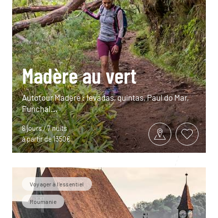
Madère au vert
Autotour Madère : levadas, quintas, Paul do Mar,
Funchal...
8 jours / 7 nuits
à partir de 1350€
Voyager à l’essentiel
Roumanie