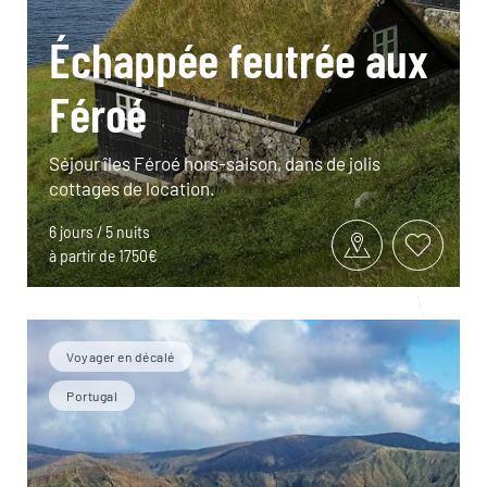
Échappée feutrée aux
Féroé
Séjour îles Féroé hors-saison, dans de jolis
cottages de location.
6 jours / 5 nuits
à partir de 1750€
Voyager en décalé
Portugal