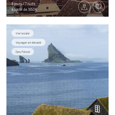
8 jours / 7 nuits
à partir de 1650€
Vie locale
Voyager en décalé
Îles Féroé