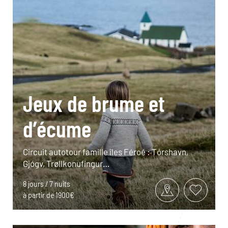
Jeux de brume et
d’écume
Circuit autotour famille îles Féroé : Tórshavn,
Gjógv, Trøllkonufingur…
8 jours / 7 nuits
à partir de 1900€