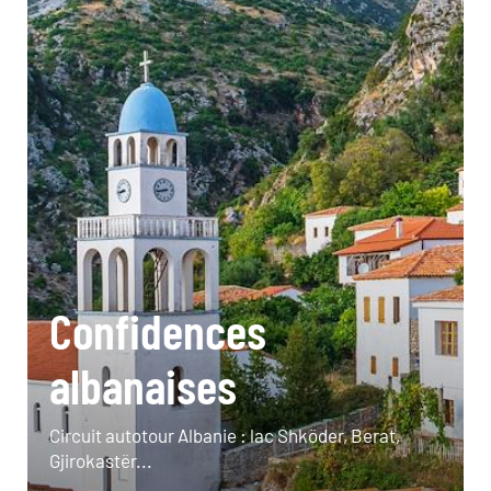
Confidences
albanaises
Circuit autotour Albanie : lac Shköder, Berat,
Gjirokastër...