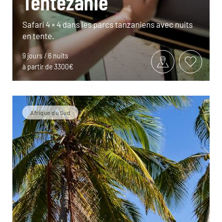
Tentezanie
Safari 4 × 4 dans les parcs tanzaniens avec nuits
en tente.
9 jours / 6 nuits
à partir de 3300€
Afrique du Sud