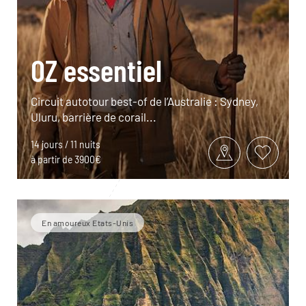
OZ essentiel
Circuit autotour best-of de l’Australie : Sydney,
Uluru, barrière de corail...
14 jours / 11 nuits
à partir de 3900€
En amoureux Etats-Unis