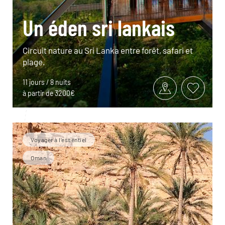
Un éden sri lankais
Circuit nature au Sri Lanka entre forêt, safari et
plage.
11 jours / 8 nuits
à partir de 3200€
Voyager à l’essentiel
Oman