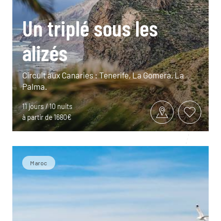
Un triplé sous les
alizés
Circuit aux Canaries : Tenerife, La Gomera, La
Palma.
11 jours / 10 nuits
à partir de 1680€
Maroc