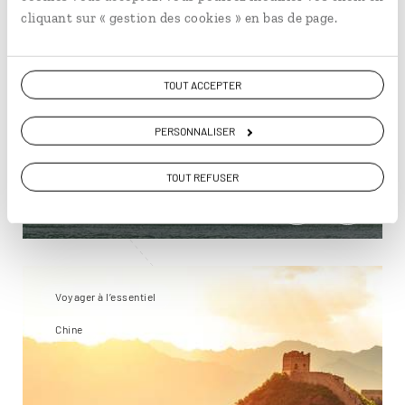
cliquant sur « gestion des cookies » en bas de page.
Parenthèse carioca
TOUT ACCEPTER
PERSONNALISER
Séjour combiné : plages de Rio de Janeiro et Ilha
Grande.
TOUT REFUSER
10 jours / 8 nuits
à partir de 3200€
Voyager à l’essentiel
Chine