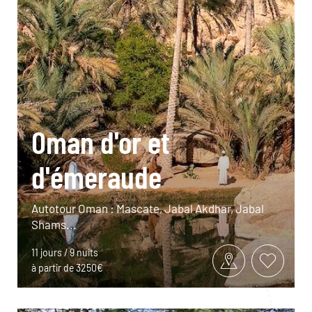
Oman d'or et
d'émeraude
Autotour Oman : Mascate, Jabal Akdhar, Jabal
Shams...
11 jours / 9 nuits
à partir de 3250€