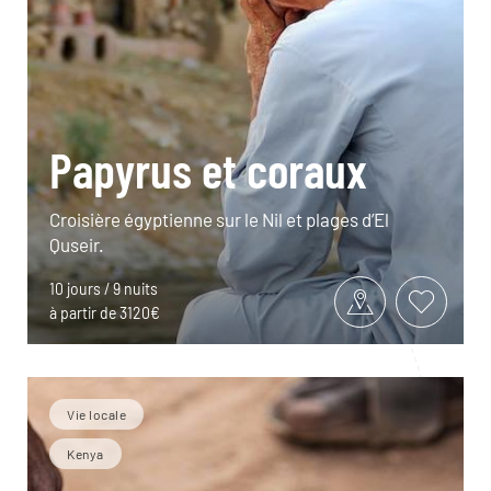
Papyrus et coraux
Croisière égyptienne sur le Nil et plages d’El
Quseir.
10 jours / 9 nuits
à partir de 3120€
Vie locale
Kenya