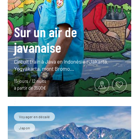
Sur un air de
javanaise
Circuit train à Java en Indonésie : Jakarta,
Yogyakarta, mont Bromo…
15 jours / 12 nuits
à partir de 3500€
Voyager en décalé
Japon