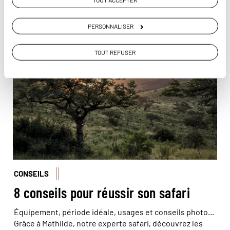
Vous aimerez aussi...
PERSONNALISER
Le crépuscule est l’un des meilleurs moments de la
TOUT REFUSER
journée pour observer la faune © Simon
LAMBERT/HAYTHAM-REA/Comptoir des Voyages
CONSEILS
8 conseils pour réussir son safari
Équipement, période idéale, usages et conseils photo...
Grâce à Mathilde, notre experte safari, découvrez les