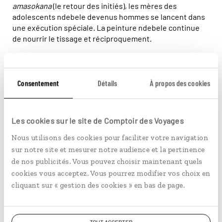
amasokana
(le retour des initiés), les mères des
adolescents ndebele devenus hommes se lancent dans
une exécution spéciale. La peinture ndebele continue
de nourrir le tissage et réciproquement.
Des artistes ndebele à découvrir
Deux femmes ndebele ont acquis une
Consentement
Détails
À propos des cookies
réputation mondiale, ambassadrices de leur
culture à travers le globe : Francina Ndimande
et Esther Mahlangu, qui a exposé au centre
Les cookies sur le site de Comptoir des Voyages
Georges-Pompidou à Paris, à la Dokumenta de
Nous utilisons des cookies pour faciliter votre navigation
Kassel (Allemagne) et à Washington (États-
sur notre site et mesurer notre audience et la pertinence
Unis). Esther Mahlangu a notamment décoré
de nos publicités. Vous pouvez choisir maintenant quels
façon Ndebele une BMW en 1991, la carlingue
cookies vous acceptez. Vous pourrez modifier vos choix en
d’un avion de la British Airways en 1997 et une
cliquant sur « gestion des cookies » en bas de page.
Fiat 500 en 2007.
TOUT ACCEPTER