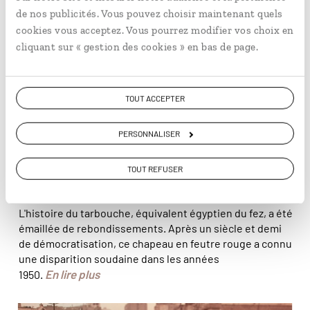
toujours le fameux chapeau en feutre rouge. © Milan
de nos publicités. Vous pouvez choisir maintenant quels
Szypura
cookies vous acceptez. Vous pourrez modifier vos choix en
cliquant sur « gestion des cookies » en bas de page.
TOUT ACCEPTER
PERSONNALISER
VIE LOCALE
TOUT REFUSER
La décoiffante histoire du fez égyptien
L'histoire du tarbouche, équivalent égyptien du fez, a été
émaillée de rebondissements. Après un siècle et demi
de démocratisation, ce chapeau en feutre rouge a connu
une disparition soudaine dans les années
En lire plus
1950.