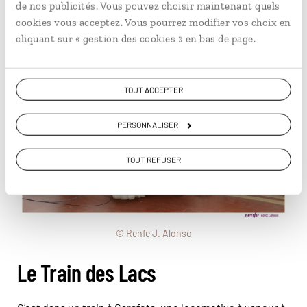
de nos publicités. Vous pouvez choisir maintenant quels
Siguënza, une ville au riche patrimoine historique.
cookies vous acceptez. Vous pourrez modifier vos choix en
cliquant sur « gestion des cookies » en bas de page.
TOUT ACCEPTER
PERSONNALISER
TOUT REFUSER
© Renfe J. Alonso
Le Train des Lacs