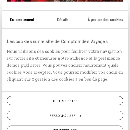
Consentement
Détails
À propos des cookies
© Reda and Co, Paolo Reda - REDA &CO/alamy /hemis
5
Les cookies sur le site de Comptoir des Voyages
Nous utilisons des cookies pour faciliter votre navigation
sur notre site et mesurer notre audience et la pertinence
de nos publicités. Vous pouvez choisir maintenant quels
Le musée des Arts et Traditions
cookies vous acceptez. Vous pourrez modifier vos choix en
cliquant sur « gestion des cookies » en bas de page.
Populaires
TOUT ACCEPTER
Situé en plein cœur du Rastro, ce centre d'Art et
Traditions Populaires, appartient à l'Université de la
Autonoma de Madrid. Son espace extérieur est une des
PERSONNALISER
e
anciennes
corralas
madrilènes de la fin du XIX
siècle.
Ainsi, ces bâtiments furent construits pour héberger la