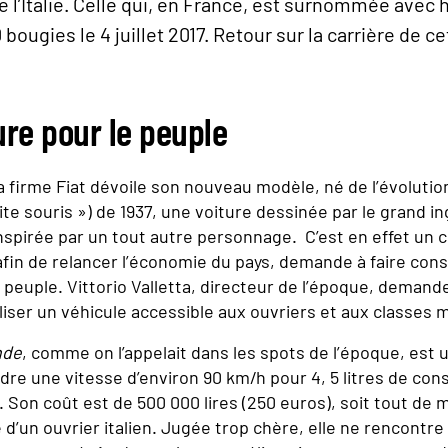
 l’Italie. Celle qui, en France, est surnommée avec 
 bougies le 4 juillet 2017. Retour sur la carrière de
ure pour le peuple
: la firme Fiat dévoile son nouveau modèle, né de l’évolutio
ite souris ») de 1937, une voiture dessinée par le grand i
nspirée par un tout autre personnage. C’est en effet un c
 afin de relancer l’économie du pays, demande à faire con
 peuple. Vittorio Valletta, directeur de l’époque, demande
liser un véhicule accessible aux ouvriers et aux classes
nde
, comme on l’appelait dans les spots de l’époque, est
ndre une vitesse d’environ 90 km/h pour 4, 5 litres de c
. Son coût est de 500 000 lires (250 euros), soit tout de
 d’un ouvrier italien. Jugée trop chère, elle ne rencontre