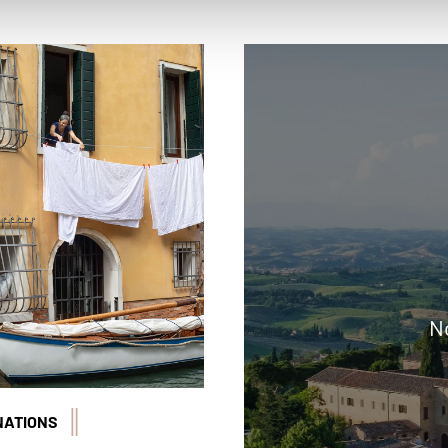
 Nascimento/Réa
N
NATIONS