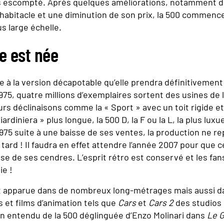
ès escompté. Après quelques améliorations, notamment d
’habitacle et une diminution de son prix, la 500 commence 
s large échelle.
e est née
ce à la version décapotable qu’elle prendra définitivement
1975, quatre millions d’exemplaires sortent des usines de 
rs déclinaisons comme la « Sport » avec un toit rigide et
iardiniera » plus longue, la 500 D, la F ou la L, la plus lu
1975 suite à une baisse de ses ventes, la production ne r
tard ! Il faudra en effet attendre l’année 2007 pour que c
sse de ses cendres. L’esprit rétro est conservé et les fan
ie !
 apparue dans de nombreux long-métrages mais aussi d
 et films d’animation tels que
Cars
et
Cars 2
des studios 
n entendu de la 500 déglinguée d’Enzo Molinari dans
Le G