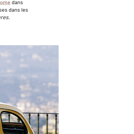
Rome
dans
ises dans les
ères
.