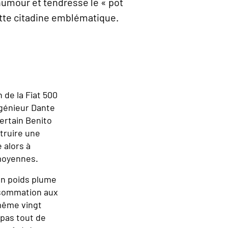
humour et tendresse le « pot
 cette citadine emblématique.
n de la Fiat 500
ngénieur Dante
ertain Benito
struire une
 alors à
 moyennes.
 un poids plume
onsommation aux
 même vingt
 pas tout de