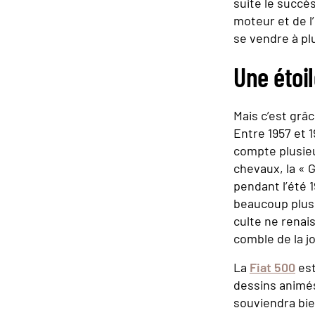
suite le succ
moteur et de l
se vendre à plu
Une étoil
Mais c’est grâ
Entre 1957 et 
compte plusieu
chevaux, la « G
pendant l’été 
beaucoup plus 
culte ne renai
comble de la jo
La
Fiat 500
est
dessins animés
souviendra bie