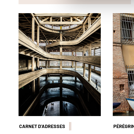
Pour accéder au jardin suspendu
© Marta
de l'ancienne piste d'essai et usine
de FIAT, il faut grimper les 5
étages ! © Realy Easy Star/Toni
Spagone/Alamy/Hemis
CARNET D'ADRESSES
PÉRÉGRI