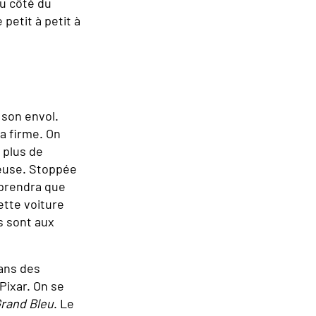
u côté du
petit à petit à
 son envol.
la firme. On
 plus de
xueuse. Stoppée
eprendra que
ette voiture
s sont aux
ans des
Pixar. On se
rand Bleu
. Le