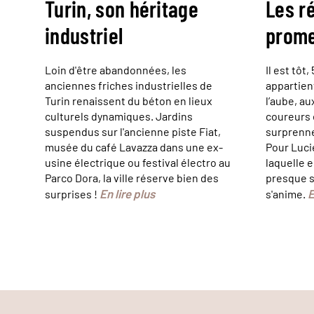
Turin, son héritage
Les ré
industriel
prome
Loin d'être abandonnées, les
Il est tôt
anciennes friches industrielles de
appartien
Turin renaissent du béton en lieux
l’aube, au
culturels dynamiques. Jardins
coureurs 
suspendus sur l'ancienne piste Fiat,
surprennen
musée du café Lavazza dans une ex-
Pour Lucie
usine électrique ou festival électro au
laquelle e
Parco Dora, la ville réserve bien des
presque se
En lire plus
E
surprises !
s'anime.