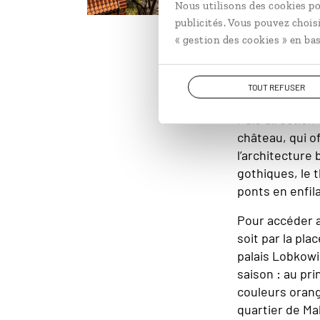
Nous utilisons des cookies po
publicités. Vous pouvez chois
©
« gestion des cookies » en bas
Panorama
TOUT REFUSER
Puis direction
château, qui of
l’architecture
gothiques, le t
ponts en enfil
Pour accéder a
soit par la pl
palais Lobkowi
saison : au pr
couleurs orang
quartier de Ma