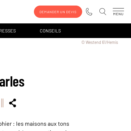
DEMANDER UN DEVIS
MENU
DRESSES
CONSEILS
© Westend 61/Hemis
arles
phier : les maisons aux tons