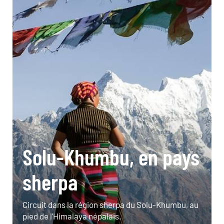
Solu-Khumbu, en pays
sherpa
Circuit dans la région sherpa du Solu-Khumbu, au
pied de l’Himalaya népalais.