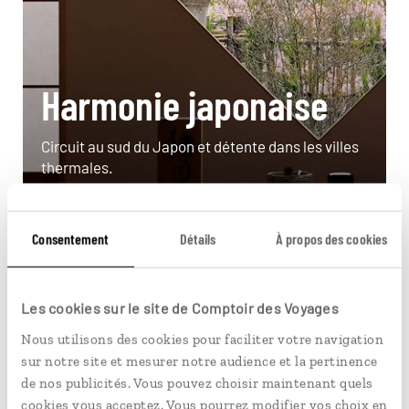
Harmonie japonaise
Circuit au sud du Japon et détente dans les villes
thermales.
13 jours / 11 nuits
à partir de 2900€
Consentement
Détails
À propos des cookies
Les cookies sur le site de Comptoir des Voyages
Voyager à l’essentiel
Nous utilisons des cookies pour faciliter votre navigation
Malaisie
sur notre site et mesurer notre audience et la pertinence
de nos publicités. Vous pouvez choisir maintenant quels
cookies vous acceptez. Vous pourrez modifier vos choix en