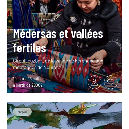
Médersas et vallées
fertiles
Circuit ouzbek, de la vallée de Ferghana aux
montagnes de Nourata.
10 jours / 8 nuits
à partir de 2800€
Népal