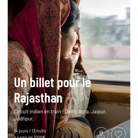
Un billet pour le
Rajasthan
Circuit indien en train : Delhi, Agra, Jaipur,
Jodhpur.
14 jours / 13 nuits
à partir de 2100€