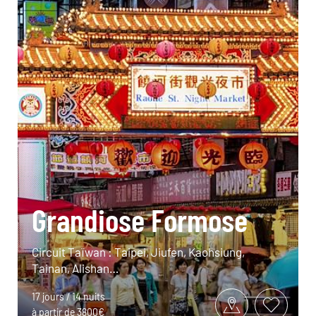
Grandiose Formose
Circuit Taïwan : Taipei, Jiufen, Kaohsiung,
Tainan, Alishan…
17 jours / 14 nuits
à partir de 3800€