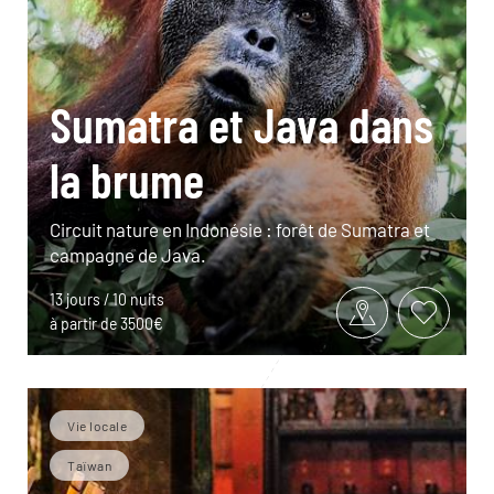
Sumatra et Java dans
la brume
Circuit nature en Indonésie : forêt de Sumatra et
campagne de Java.
13 jours / 10 nuits
à partir de 3500€
Vie locale
Taïwan