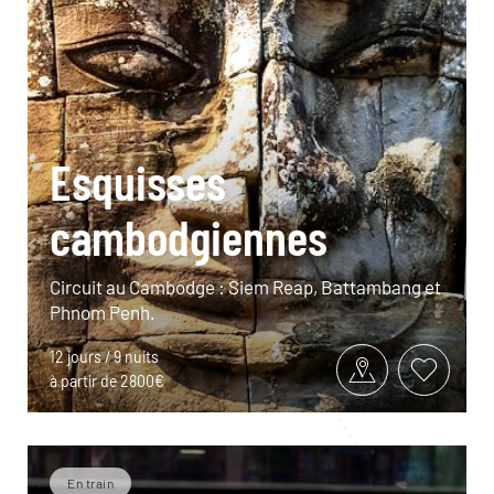
Esquisses
cambodgiennes
Circuit au Cambodge : Siem Reap, Battambang et
Phnom Penh.
12 jours / 9 nuits
à partir de 2800€
En train