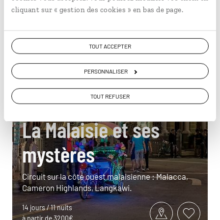
cliquant sur « gestion des cookies » en bas de page.
TOUT ACCEPTER
PERSONNALISER
TOUT REFUSER
La Malaisie et ses
mystères
Circuit sur la côte ouest malaisienne : Malacca,
Cameron Highlands, Langkawi.
14 jours / 11 nuits
à partir de 3200€