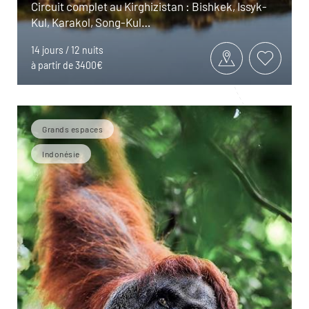
Circuit complet au Kirghizistan : Bishkek, Issyk-
Kul, Karakol, Song-Kul…
14 jours / 12 nuits
à partir de 3400€
Grands espaces
Indonésie