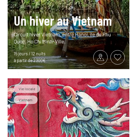
Un hiver au Vietnam
Circuit hiver Vietnam, entre Hanoi, île de Phu
Quoc, Ho Chi Minh-Ville.
15 jours / 12 nuits
à partir de 2300€
Vie locale
Vietnam