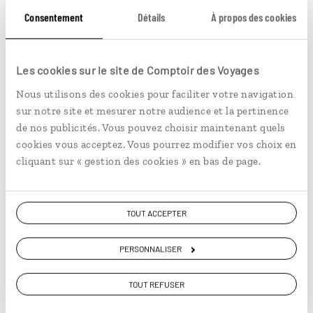
soleil sous les applaudissements et nuits de
samba, Rio dégage une énergie unique. Pour
Consentement
Détails
À propos des cookies
savourer la ville comme ses habitants, Olivier
partage ses idées et ses adresses pour un week-
En lire plus
end 100 % carioca.
Les cookies sur le site de Comptoir des Voyages
Nous utilisons des cookies pour faciliter votre navigation
© "Tower of Songs", El Mac & Gene Pendon -
sur notre site et mesurer notre audience et la pertinence
Susan Moss - Tourisme Montréal
de nos publicités. Vous pouvez choisir maintenant quels
cookies vous acceptez. Vous pourrez modifier vos choix en
cliquant sur « gestion des cookies » en bas de page.
TOUT ACCEPTER
CARNET D'ADRESSES
PERSONNALISER
Canada
TOUT REFUSER
L’essentiel de Montréal en deux