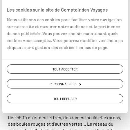
En lire plus
explorer ces géants de lave à Hawaii.
Les cookies sur le site de Comptoir des Voyages
© Jon Arnold Images/hemis
Nous utilisons des cookies pour faciliter votre navigation
sur notre site et mesurer notre audience et la pertinence
de nos publicités. Vous pouvez choisir maintenant quels
cookies vous acceptez. Vous pourrez modifier vos choix en
cliquant sur « gestion des cookies » en bas de page.
TOUT ACCEPTER
PERSONNALISER
CONSEILS
Comment prendre le métro new-
TOUT REFUSER
yorkais ?
Des chiffres et des lettres, des rames locale et express,
des boules rouges et d’autres vertes… Le réseau du