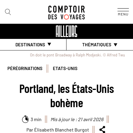
MENU
DESTINATIONS
THÉMATIQUES
On doit le pont Broadway à Ralph Modjeski. © Alfred Twu
PÉRÉGRINATIONS
ETATS-UNIS
Portland, les États-Unis
bohème
3 min
Mis à jour le : 21 avril 2026
Par Élisabeth Blanchet Burgot