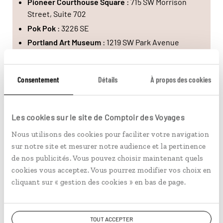
Pioneer Courthouse Square
: 715 SW Morrison
Street, Suite 702
Pok Pok
: 3226 SE
Portland Art Museum
: 1219 SW Park Avenue
Portland Japanese Garden
: SW Kingston
Avenue
Consentement
Détails
À propos des cookies
Powell’s City of Books
: 1005 W Burnside Street
Salt & Straw
: 838 NW 23rd Avenue
Sterling
: 518 NW 21st Ave
Les cookies sur le site de Comptoir des Voyages
The American Local
: 3003 SE Division Street
Nous utilisons des cookies pour faciliter votre navigation
sur notre site et mesurer notre audience et la pertinence
de nos publicités. Vous pouvez choisir maintenant quels
cookies vous acceptez. Vous pourrez modifier vos choix en
cliquant sur « gestion des cookies » en bas de page.
Vous aimerez aussi...
TOUT ACCEPTER