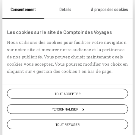
breakers
(étudiants qui viennent en Floride pour fêter
les vacances printanières). C’est devenu une destination
Consentement
Détails
À propos des cookies
un peu plus chic. Les propriétés luxueuses forment
l’horizon de Las Olas Boulevard, très réputé pour ses
boutiques et restaurants de luxe. C’est une plage
Les cookies sur le site de Comptoir des Voyages
parfaite pour prendre le soleil, se promener sous les
palmiers. Fort Lauderdale n’est situé qu’à une trentaine
Nous utilisons des cookies pour faciliter votre navigation
de minutes de Miami et offre une autre alternative tout
sur notre site et mesurer notre audience et la pertinence
aussi agréable à South Beach.
de nos publicités. Vous pouvez choisir maintenant quels
cookies vous acceptez. Vous pourrez modifier vos choix en
cliquant sur « gestion des cookies » en bas de page.
TOUT ACCEPTER
PERSONNALISER
TOUT REFUSER