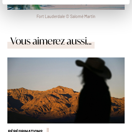
Fort Lauderdale © Salomé Martin
Vous aimerez aussi...
© travelpix/Alamy/Hemis
PÉRÉGRINATIONS