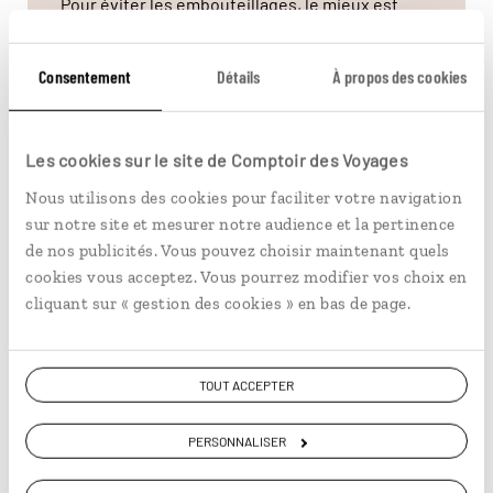
Pour éviter les embouteillages, le mieux est
d’aller jusqu’aux stations de métro les plus
proches, Hauz Khas et Green Park (ligne jaune)
Consentement
Détails
À propos des cookies
puis de prendre un rickshaw jusqu’à l'entrée du
village.
Les cookies sur le site de Comptoir des Voyages
Nous utilisons des cookies pour faciliter votre navigation
sur notre site et mesurer notre audience et la pertinence
Vous aimerez aussi...
de nos publicités. Vous pouvez choisir maintenant quels
cookies vous acceptez. Vous pourrez modifier vos choix en
cliquant sur « gestion des cookies » en bas de page.
© BTWImages/iStock
TOUT ACCEPTER
PERSONNALISER