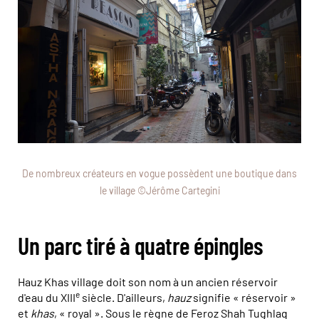
De nombreux créateurs en vogue possèdent une boutique dans
le village ©Jérôme Cartegini
Un parc tiré à quatre épingles
Hauz Khas village doit son nom à un ancien réservoir
e
d'eau du XIII
siècle. D'ailleurs,
hauz
signifie « réservoir »
et
khas
, « royal ». Sous le règne de Feroz Shah Tughlaq