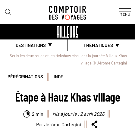
MENU
DESTINATIONS
THÉMATIQUES
Seuls les deux roues et les rickshaw circulent la journée à Hauz Khas
village © Jérôme Cartegini
PÉRÉGRINATIONS
INDE
Étape à Hauz Khas village
2 min
Mis à jour le : 2 avril 2026
Par Jérôme Cartegini