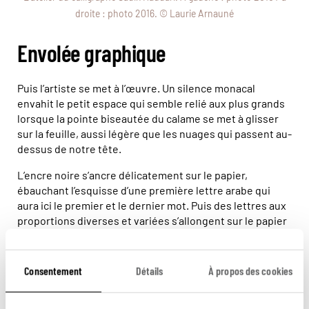
droite : photo 2016. © Laurie Arnauné
Envolée graphique
Puis l’artiste se met à l’œuvre. Un silence monacal
envahit le petit espace qui semble relié aux plus grands
lorsque la pointe biseautée du calame se met à glisser
sur la feuille, aussi légère que les nuages qui passent au-
dessus de notre tête.
L’encre noire s’ancre délicatement sur le papier,
ébauchant l’esquisse d’une première lettre arabe qui
aura ici le premier et le dernier mot. Puis des lettres aux
proportions diverses et variées s’allongent sur le papier
et s’élancent tout en courbes.
Sadik Haddari ne tourne pas longtemps autour des mots.
Consentement
Détails
À propos des cookies
Les angles s’arrondissent, les symétries s’embrassent et
s’entrelacent jusqu’à créer, dans un dernier élan
d’inspiration, un point d’équilibre parfait qui semble