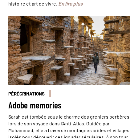
En lire plus
histoire et art de vivre.
Les 90 chambres du grenier collectif d'Ighir Ifrane sont
réparties sur trois étages le long d'une allée de
50 mètres. © Cegalerba-Szwemberg/hemis
PÉRÉGRINATIONS
Adobe memories
Sarah est tombée sous le charme des greniers berbères
lors de son voyage dans l’Anti-Atlas. Guidée par
Mohammed, elle a traversé montagnes arides et villages
isolés pour découvrir ces igoudar séculaires. À son tour