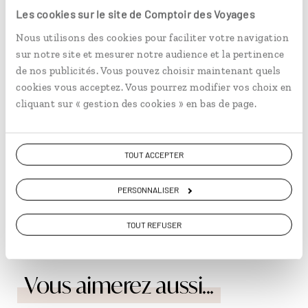
fredonner une mélodie.
Les cookies sur le site de Comptoir des Voyages
Nous utilisons des cookies pour faciliter votre navigation
sur notre site et mesurer notre audience et la pertinence
de nos publicités. Vous pouvez choisir maintenant quels
cookies vous acceptez. Vous pourrez modifier vos choix en
cliquant sur « gestion des cookies » en bas de page.
TOUT ACCEPTER
PERSONNALISER
Sadik Haddari réalise une calligraphie. Chaque toile a ici une
TOUT REFUSER
histoire. © Laurie Arnauné
Vous aimerez aussi...