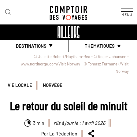
MENU
DESTINATIONS
THÉMATIQUES
© Juliette Robert/Haytham-Rea - © Roger Johansen -
www.nordnorge.com/Visit Norway - © Tomasz Furmanek/Visit
Norway
VIE LOCALE
NORVÈGE
Le retour du soleil de minuit
3 min
Mis à jour le : 1 avril 2026
Par La Rédaction