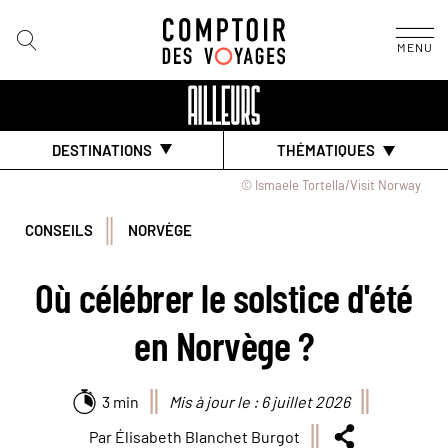
MENU
DESTINATIONS
THÉMATIQUES
© Ismaele Tortella/Visit Norway
CONSEILS
NORVÈGE
Où célébrer le solstice d'été
en Norvège ?
3 min
Mis à jour le : 6 juillet 2026
Par Élisabeth Blanchet Burgot