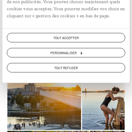
4
de nos publicités. Vous pouvez choisir maintenant quels
cookies vous acceptez. Vous pourrez modifier vos choix en
cliquant sur « gestion des cookies » en bas de page.
Oslo, capitale en fête
TOUT ACCEPTER
Oslo aussi célèbre l'arrivée de l'été en Norvège. Sur le
PERSONNALISER
front de mer, concerts et performances artistiques
animent la soirée de
Sankthansaften
.
TOUT REFUSER