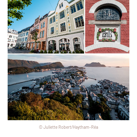
© Juliette Robert/Haytham-Réa