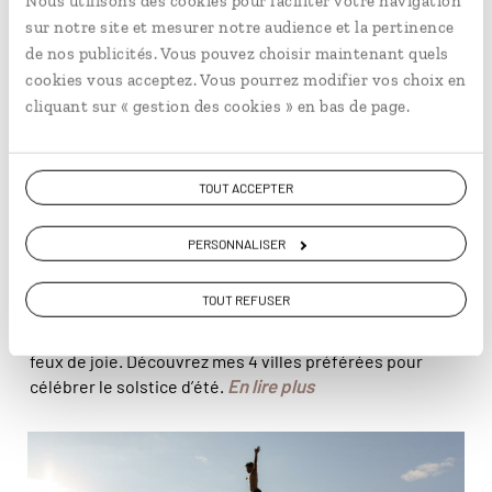
Nous utilisons des cookies pour faciliter votre navigation
sur notre site et mesurer notre audience et la pertinence
de nos publicités. Vous pouvez choisir maintenant quels
cookies vous acceptez. Vous pourrez modifier vos choix en
cliquant sur « gestion des cookies » en bas de page.
CONSEILS
Où célébrer le solstice d'été en
TOUT ACCEPTER
Norvège ?
PERSONNALISER
L’arrivée de l’été en Norvège est fêtée à travers tout le
pays lors d'une fête appelée Midsommar ou
TOUT REFUSER
Sankthansaften. La célébration a lieu chaque année
entre le 21 et 25 juin et est marquée par la tradition des
feux de joie. Découvrez mes 4 villes préférées pour
En lire plus
célébrer le solstice d’été.
© Becky Zeller/ slo Badstuforening