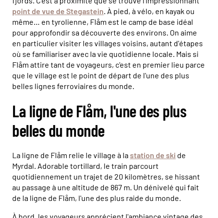
fjords. C'est à proximité que se trouve l'impressionnant
point de vue de Stegastein
. À pied, à vélo, en kayak ou
même… en tyrolienne, Flåm est le camp de base idéal
pour approfondir sa découverte des environs. On aime
en particulier visiter les villages voisins, autant d'étapes
où se familiariser avec la vie quotidienne locale. Mais si
Flåm attire tant de voyageurs, c'est en premier lieu parce
que le village est le point de départ de l'une des plus
belles lignes ferroviaires du monde.
La ligne de Flåm, l'une des plus
belles du monde
La ligne de Flåm relie le village à la
station de ski
de
Myrdal. Adorable tortillard, le train parcourt
quotidiennement un trajet de 20 kilomètres, se hissant
au passage à une altitude de 867 m. Un dénivelé qui fait
de la ligne de Flåm, l'une des plus raide du monde.
À bord, les voyageurs apprécient l'ambiance vintage des