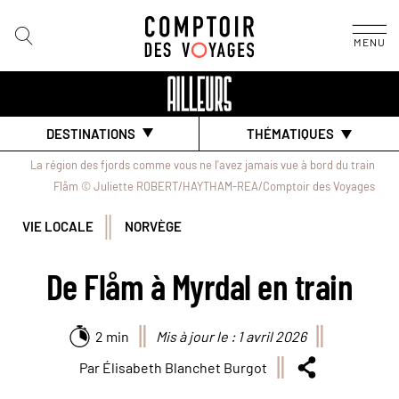
MENU
DESTINATIONS
THÉMATIQUES
La région des fjords comme vous ne l'avez jamais vue à bord du train
Flåm © Juliette ROBERT/HAYTHAM-REA/Comptoir des Voyages
VIE LOCALE
NORVÈGE
De Flåm à Myrdal en train
2 min
Mis à jour le : 1 avril 2026
Par Élisabeth Blanchet Burgot