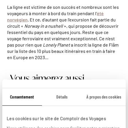
La ligne est victime de son succès et nombreux sont les
voyageurs à monter à bord du train pendant l'
été
norvégien
. Et ce, d'autant que l'excursion fait partie du
circuit «
Norway in a nushell
», qui propose de découvrir
l'essentiel du pays en quelques jours. Reste que ce
voyage ferroviaire est vraiment exceptionnel. Ce n'est
pas pour rien que
Lonely Planet
a inscrit la ligne de Flåm
sur la liste des 10 plus beaux itinéraires en train à faire
en Europe en 2023…
Vous aimerez aussi...
Consentement
Détails
À propos des cookies
© Ismaele Tortella/Visit Norway
Les cookies sur le site de Comptoir des Voyages