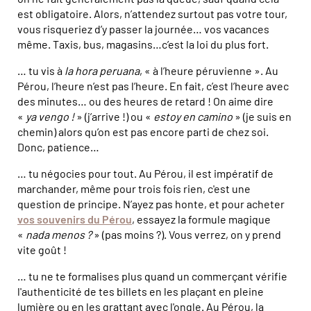
est obligatoire. Alors, n’attendez surtout pas votre tour,
vous risqueriez d’y passer la journée… vos vacances
même. Taxis, bus, magasins…c’est la loi du plus fort.
… tu vis à
la hora peruana
, « à l’heure péruvienne ». Au
Pérou, l’heure n’est pas l’heure. En fait, c’est l’heure avec
des minutes… ou des heures de retard ! On aime dire
«
ya vengo !
» (j’arrive !) ou «
estoy en camino
» (je suis en
chemin) alors qu’on est pas encore parti de chez soi.
Donc, patience…
… tu négocies pour tout. Au Pérou, il est impératif de
marchander, même pour trois fois rien, c'est une
question de principe. N’ayez pas honte, et pour acheter
vos souvenirs du Pérou
, essayez la formule magique
«
nada menos ?
» (pas moins ?). Vous verrez, on y prend
vite goût !
… tu ne te formalises plus quand un commerçant vérifie
l'authenticité de tes billets en les plaçant en pleine
lumière ou en les grattant avec l'ongle. Au Pérou, la