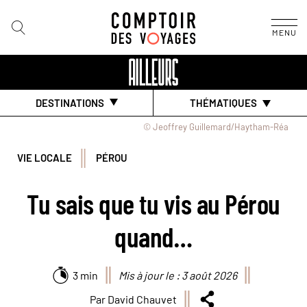
MENU
DESTINATIONS
THÉMATIQUES
© Jeoffrey Guillemard/Haytham-Réa
VIE LOCALE
PÉROU
Tu sais que tu vis au Pérou
quand…
3 min
Mis à jour le : 3 août 2026
Par David Chauvet