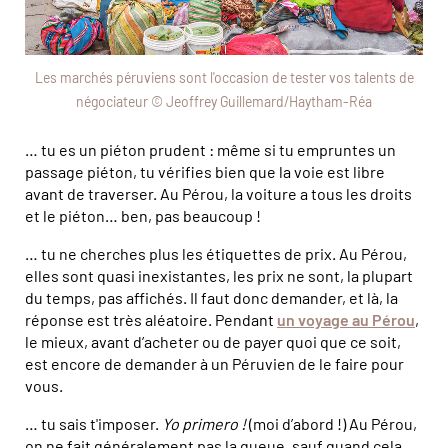
Les marchés péruviens sont l'occasion de tester vos talents de
négociateur © Jeoffrey Guillemard/Haytham-Réa
… tu es un piéton prudent : même si tu empruntes un
passage piéton, tu vérifies bien que la voie est libre
avant de traverser. Au Pérou, la voiture a tous les droits
et le piéton… ben, pas beaucoup !
… tu ne cherches plus les étiquettes de prix. Au Pérou,
elles sont quasi inexistantes, les prix ne sont, la plupart
du temps, pas affichés. Il faut donc demander, et là, la
réponse est très aléatoire. Pendant
un voyage au Pérou
,
le mieux, avant d’acheter ou de payer quoi que ce soit,
est encore de demander à un Péruvien de le faire pour
vous.
… tu sais t'imposer.
Yo primero !
(moi d’abord !) Au Pérou,
on ne fait généralement pas la queue, sauf quand cela