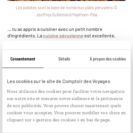
Les patates sont la base de nombreux plats péruviens ©
Jeoffrey Guillemard/Haytham-Réa
… tu as appris à cuisiner avec un petit nombre
d'ingrédients. La
cuisine péruvienne
est excellente,
sans doute la meilleure en Amérique latine, et chaque
région possède une très grande variété de plats.
Cependant, les repas sont presque toujours composés
Consentement
Détails
À propos des cookies
des mêmes ingrédients. Alors préparez-vous au «
todo
con arroz y papas
» (tout avec du riz et des pommes de
terre).
Les cookies sur le site de Comptoir des Voyages
… tu partages l'amour des Péruviens pour les diminutifs
Nous utilisons des cookies pour faciliter votre navigation
« ito » et « ita » dont tu uses et abuses :
un ratito
(un
sur notre site et mesurer notre audience et la pertinence
petit moment) ;
poquito
(un petit peu) ;
poquitito
un tout
petit peu ;
ahorita,
à tout de suite ;
ahoritititita,
à tout
de nos publicités. Vous pouvez choisir maintenant quels
tout tout de suite.
cookies vous acceptez. Vous pourrez modifier vos choix en
cliquant sur « gestion des cookies » en bas de page.