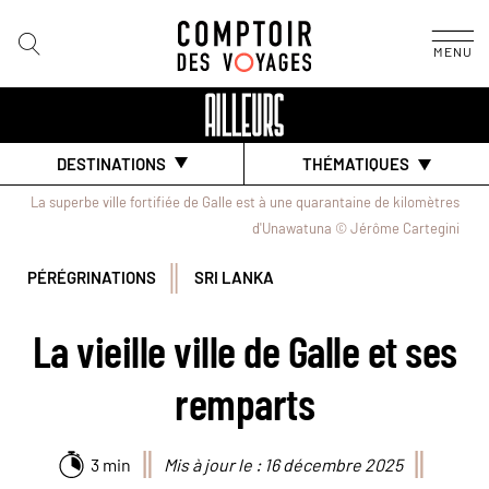
MENU
DESTINATIONS
THÉMATIQUES
La superbe ville fortifiée de Galle est à une quarantaine de kilomètres
d'Unawatuna © Jérôme Cartegini
PÉRÉGRINATIONS
SRI LANKA
La vieille ville de Galle et ses
remparts
3 min
Mis à jour le : 16 décembre 2025