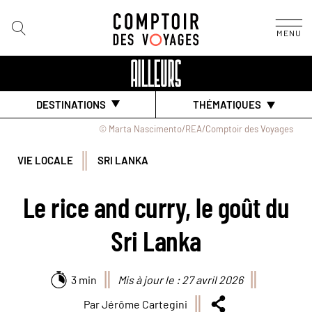
MENU
DESTINATIONS
THÉMATIQUES
© Marta Nascimento/REA/Comptoir des Voyages
VIE LOCALE
SRI LANKA
Le rice and curry, le goût du
Sri Lanka
3 min
Mis à jour le : 27 avril 2026
Par Jérôme Cartegini