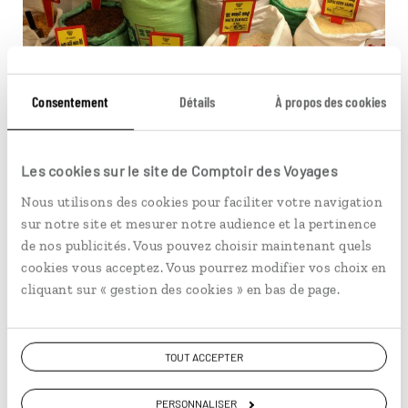
Consentement
Détails
À propos des cookies
Plus de 15 variétés de riz sont cultivées au Sri Lanka. © Jérôme
Les cookies sur le site de Comptoir des Voyages
Cartegini
Nous utilisons des cookies pour faciliter votre navigation
sur notre site et mesurer notre audience et la pertinence
Vous aimerez aussi...
de nos publicités. Vous pouvez choisir maintenant quels
cookies vous acceptez. Vous pourrez modifier vos choix en
cliquant sur « gestion des cookies » en bas de page.
© Sander Traa/Unsplash
TOUT ACCEPTER
PERSONNALISER