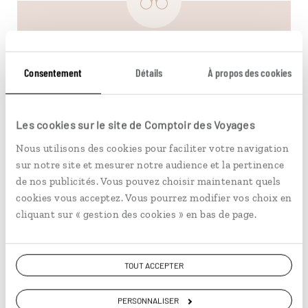
Visiter le siège de Thomas Lipton au
Sri Lanka
Consentement
Détails
À propos des cookies
Non, le siège de Lipton (
Lipton's seat
) n'est pas
le QG de la célèbre entreprise, mais un banc
Les cookies sur le site de Comptoir des Voyages
installé au sommet de la colline de Poonagala,
dans les montagnes du Sri Lanka. C'est de cette
Nous utilisons des cookies pour faciliter votre navigation
plateforme d'observation, perchée à 1970
sur notre site et mesurer notre audience et la pertinence
mètres d'altitude, que l'homme d'affaires
de nos publicités. Vous pouvez choisir maintenant quels
surveillait ses plantations de thé. Pour la
cookies vous acceptez. Vous pourrez modifier vos choix en
rejoindre, il convient de marcher deux heures à
cliquant sur « gestion des cookies » en bas de page.
travers les plantations de thé, ou bien d'opter
pour un tuk-tuk. Il est préférable de s'y rendre
tôt le matin pour éviter le brouillard et pouvoir
admirer les cueilleurs de thé à l'œuvre. Une fois
TOUT ACCEPTER
au sommet, on découvre un panorama
grandiose et... surprise ! Une statue de Lipton
PERSONNALISER