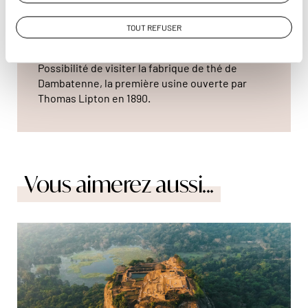
lui-même en train de contempler son œuvre.
Adresse
: Lipton Seat Road
TOUT REFUSER
Distance
: 14 kilomètres aller-retour
Tarif
: 500 Rs (entrée plantations)
Possibilité de visiter la fabrique de thé de
Dambatenne, la première usine ouverte par
Thomas Lipton en 1890.
Vous aimerez aussi...
© Sander Traa/Unsplash